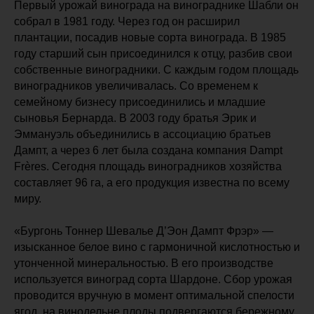
Первый урожай винограда на винограднике Шабли он
собрал в 1981 году. Через год он расширил
плантации, посадив новые сорта винограда. В 1985
году старший сын присоединился к отцу, разбив свои
собственные виноградники. С каждым годом площадь
виноградников увеличивалась. Со временем к
семейному бизнесу присоединились и младшие
сыновья Бернарда. В 2003 году братья Эрик и
Эммануэль объединились в ассоциацию братьев
Дампт, а через 6 лет была создана компания Dampt
Frères. Сегодня площадь виноградников хозяйства
составляет 96 га, а его продукция известна по всему
миру.
«Бургонь Тоннер Шевалье Д’Эон Дампт Фрэр» —
изысканное белое вино с гармоничной кислотностью и
утонченной минеральностью. В его производстве
используется виноград сорта Шардоне. Сбор урожая
проводится вручную в момент оптимальной спелости
ягод, на винодельне плоды подвергаются бережному