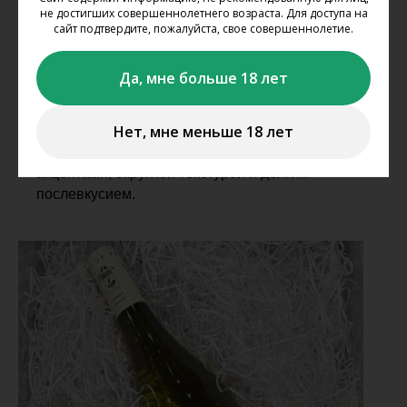
Сорт: Шардоне.
не достигших совершеннолетнего возраста. Для доступа на
Крепость: 12,5%.
сайт подтвердите, пожалуйста, свое совершеннолетие.
Дегустационные характеристики:
Да, мне больше 18 лет
Цвет: светло-золотистый.
Аромат: освежающий, элегантный, сотканный из
Нет, мне меньше 18 лет
нот ананаса, лайма, известняка и минералов.
Вкус: мягкий, чистый, округлый, с минеральными
акцентами, округлой текстурой и долгим
послевкусием.