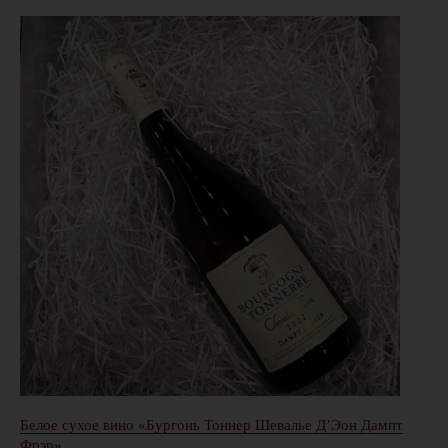
Белое сухое вино «Бургонь Тоннер Шевалье Д’Эон Дампт
Фрэр»