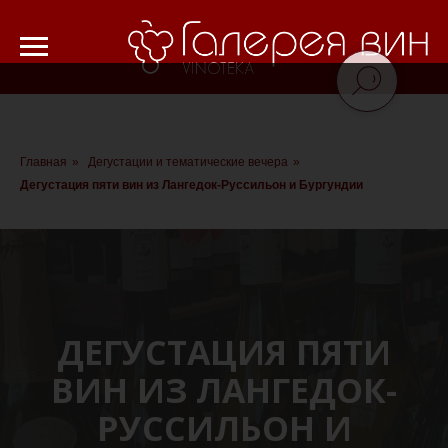
Verification: 8cf1da18521ad226
Главная
»
Дегустации и тематические вечера
»
Дегустация пяти вин из Лангедок-Руссильон и Бургундии
ДЕГУСТАЦИЯ ПЯТИ
ВИН ИЗ ЛАНГЕДОК-
РУССИЛЬОН И