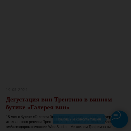
19-05-2024
Дегустация вин Трентино в винном
бутике «Галерея вин»
15 мая в бутике «Галерея Вин» прошел дегустационный вечер вин из
Помощь и консультация
итальянского региона Трентино Альто Адидже с сомелье и бренд-
амбассадором компании WineStudio – Михаилом Трофимовым.