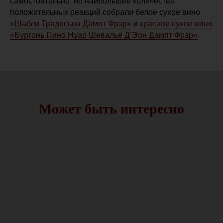
самостоятельно, но наибольшее количество
положительных реакций собрали белое сухое вино
«Шабли Традисьон Дампт Фрэр»
и
красное сухое вино
«Бургонь Пино Нуар Шевалье Д’Эон Дампт Фрэр»
.
Может быть интересно