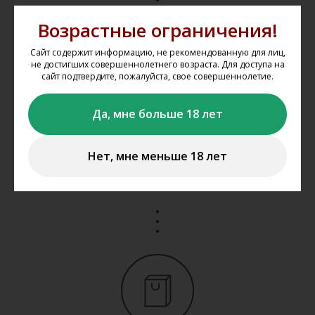
Возрастные ограничения!
Сайт содержит информацию, не рекомендованную для лиц,
не достигших совершеннолетнего возраста. Для доступа на
сайт подтвердите, пожалуйста, свое совершеннолетие.
Да, мне больше 18 лет
Оплатить в магазине
Оплатить свой заказ вы сможете наличными, банковской
Нет, мне меньше 18 лет
картой при получении товара в одном из наших магазинов
в Казани