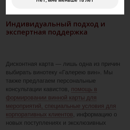
Нет, мне меньше 18 лет
Индивидуальный подход и
экспертная поддержка
Дисконтная карта — лишь одна из причин
выбирать винотеку «Галерею вин». Мы
также предлагаем персональные
консультации кавистов,
помощь в
формировании винной карты для
мероприятий, специальные условия для
корпоративных клиентов
, информацию о
новых поступлениях и эксклюзивных