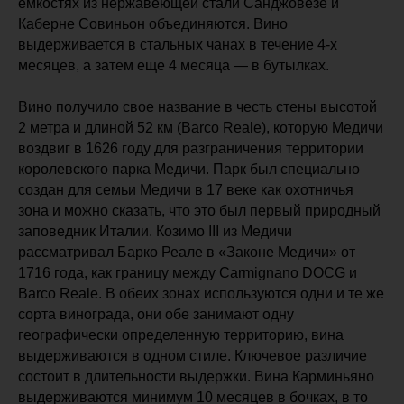
емкостях из нержавеющей стали Санджовезе и
Каберне Совиньон объединяются. Вино
выдерживается в стальных чанах в течение 4-х
месяцев, а затем еще 4 месяца — в бутылках.
Вино получило свое название в честь стены высотой
2 метра и длиной 52 км (Barco Reale), которую Медичи
воздвиг в 1626 году для разграничения территории
королевского парка Медичи. Парк был специально
создан для семьи Медичи в 17 веке как охотничья
зона и можно сказать, что это был первый природный
заповедник Италии. Козимо III из Медичи
рассматривал Барко Реале в «Законе Медичи» от
1716 года, как границу между Carmignano DOCG и
Barco Reale. В обеих зонах используются одни и те же
сорта винограда, они обе занимают одну
географически определенную территорию, вина
выдерживаются в одном стиле. Ключевое различие
состоит в длительности выдержки. Вина Карминьяно
выдерживаются минимум 10 месяцев в бочках, в то