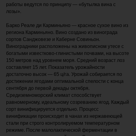
работы ведутся по принципу — «бутылка вина с
лозы».
Барко Реале ди Карминьяно — красное сухое вино из
региона Карминьяно. Вино создано из винограда
сортов Санджовезе и Каберне Совиньон.
Виноградники расположены на живописном утесе с
богатыми известково-глинистыми почвами, на высоте
150 метров над уровнем моря. Средний возраст лоз
составляет 15 лет. Показатель урожайности
достаточно высок — 65 ц/га. Урожай собирается по
достижении ягодами оптимальной спелости с конца
сентября до первой декады октября.
Средиземноморский климат способствует
равномерному, идеальному созреванию ягод. Каждый
сорт винифицируется отдельно. Процесс
винификации происходит в чанах из нержавеющей
стали при строго контролируемом температурном
режиме. После малолактической ферментации в