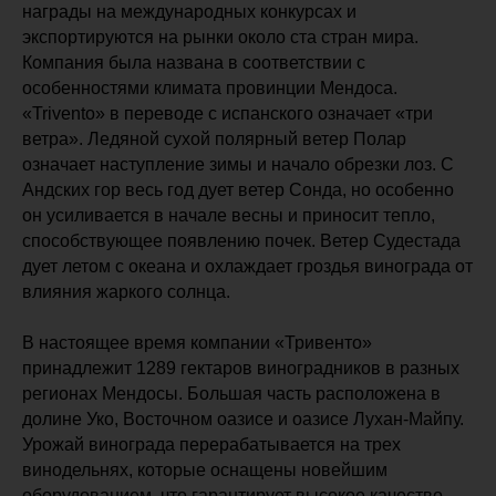
награды на международных конкурсах и
экспортируются на рынки около ста стран мира.
Компания была названа в соответствии с
особенностями климата провинции Мендоса.
«Trivento» в переводе с испанского означает «три
ветра». Ледяной сухой полярный ветер Полар
означает наступление зимы и начало обрезки лоз. С
Андских гор весь год дует ветер Сонда, но особенно
он усиливается в начале весны и приносит тепло,
способствующее появлению почек. Ветер Судестада
дует летом с океана и охлаждает гроздья винограда от
влияния жаркого солнца.
В настоящее время компании «Тривенто»
принадлежит 1289 гектаров виноградников в разных
регионах Мендосы. Большая часть расположена в
долине Уко, Восточном оазисе и оазисе Лухан-Майпу.
Урожай винограда перерабатывается на трех
винодельнях, которые оснащены новейшим
оборудованием, что гарантирует высокое качество