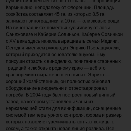
лучших винодельческих зон Тосканы — в провинции
Карминьяно, неподалеку от Флоренции. Площадь
хозяйства составляет 45 га, из которых 8.5 га
занимают виноградники, а 10 га — оливковые рощи.
На виноградниках поместья культивируют лозы
Санджовезе и Каберне Совиньон. Каберне Совиньон
с XV века здесь начала выращивать семья Медичи.
Сегодня имением руководит Энрико Пьераццуолли,
который приходится основателю внуком. Ему
присущи страсть к виноделию, почитание старинных
традиций и любовь к родному краю — всё это
красноречиво выражено в его винах. Энрико —
хороший хозяйственник, он полностью обновил
оборудование винодельни и отреставрировал
погреба. В 2004 году был построен новый винный
завод, на котором установлены чаны из
нержавеющей стали для винификации, оснащенные
системой температурного контроля, форма и размер
которых позволяет увеличивать контакт кожицы с
соком, а также открыта новая линия розлива. Все