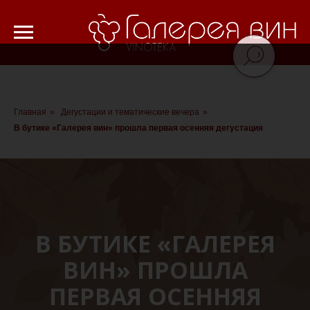
Verification: 8cf1da18521ad226
Главная
»
Дегустации и тематические вечера
»
В бутике «Галерея вин» прошла первая осенняя дегустация
В БУТИКЕ «ГАЛЕРЕЯ
ВИН» ПРОШЛА
ПЕРВАЯ ОСЕННЯЯ