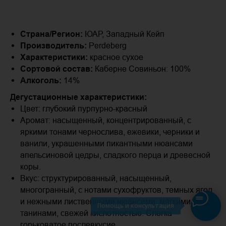
Страна/Регион:
ЮАР, Западный Кейп
Производитель:
Perdeberg
Характеристики:
красное сухое
Сортовой состав:
Каберне Совиньон: 100%
Алкоголь:
14%
Дегустационные характеристики:
Цвет: глубокий пурпурно-красный
Аромат: насыщенный, концентрированный, с
яркими тонами чернослива, ежевики, черники и
ванили, украшенными пикантными нюансами
апельсиновой цедры, сладкого перца и древесной
коры.
Вкус: структурированный, насыщенный,
многогранный, с нотами сухофруктов, темных ягод
и нежными лиственными нюансами, мягкими
Помощь и консультация
танинами, свежей кислотностью. Слегка
горьковатое послевкусие.