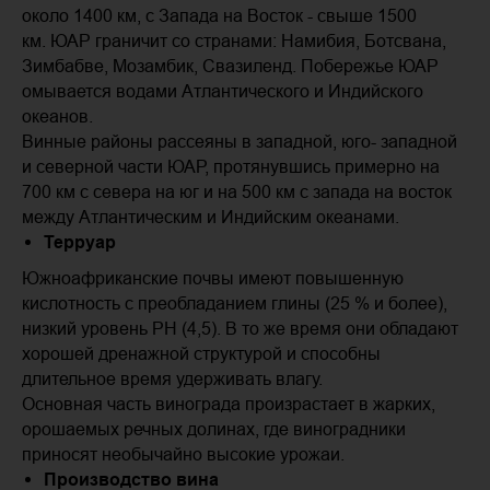
около 1400 км, с Запада на Восток - свыше 1500
км. ЮАР граничит со странами: Намибия, Ботсвана,
Зимбабве, Мозамбик, Свазиленд. Побережье ЮАР
омывается водами Атлантического и Индийского
океанов.
Винные районы рассеяны в западной, юго- западной
и северной части ЮАР, протянувшись примерно на
700 км с севера на юг и на 500 км с запада на восток
между Атлантическим и Индийским океанами.
Терруар
Южноафриканские почвы имеют повышенную
кислотность с преобладанием глины (25 % и более),
низкий уровень PH (4,5). В то же время они обладают
хорошей дренажной структурой и способны
длительное время удерживать влагу.
Основная часть винограда произрастает в жарких,
орошаемых речных долинах, где виноградники
приносят необычайно высокие урожаи.
Производство вина