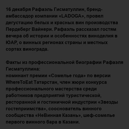
16 декабря Рафаэль Гисматуллин, бренд-
амбассадор компании «LADOGA», провел
дегустацию белых и красных вин производства
Пердеберг Вайнери. Рафаэль рассказал гостям
вечера об истории и особенностях виноделия в
ЮАР, о винных регионах страны и местных
сортах винограда.
Факты из профессиональной биографии Рафаэля
Гисматуллина:
номинант премии «Сомелье года» по версии
WhereToEat Татарстан, член жюри конкурса
профессионального мастерства среди
работников предприятий туристической,
ресторанной и гостиничной индустрии «Звезды
гостеприимства», сооснователь винного
сообщества «НеВинная Казань», шеф-сомелье
первого винного бара в Казани.