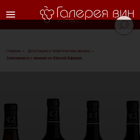
Verification: 8cf1da18521ad226
Главная
»
Дегустации и тематические вечера
»
Знакомимся с винами из Южной Африки