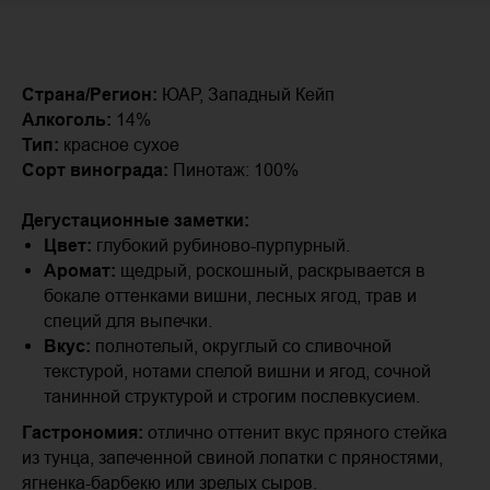
Страна/Регион:
ЮАР, Западный Кейп
Алкоголь:
14%
Тип:
красное сухое
Сорт винограда:
Пинотаж: 100%
Дегустационные заметки:
Цвет:
глубокий рубиново-пурпурный.
Аромат:
щедрый, роскошный, раскрывается в
бокале оттенками вишни, лесных ягод, трав и
специй для выпечки.
Вкус:
полнотелый, округлый со сливочной
текстурой, нотами спелой вишни и ягод, сочной
танинной структурой и строгим послевкусием.
Гастрономия:
отлично оттенит вкус пряного стейка
из тунца, запеченной свиной лопатки с пряностями,
ягненка-барбекю или зрелых сыров.