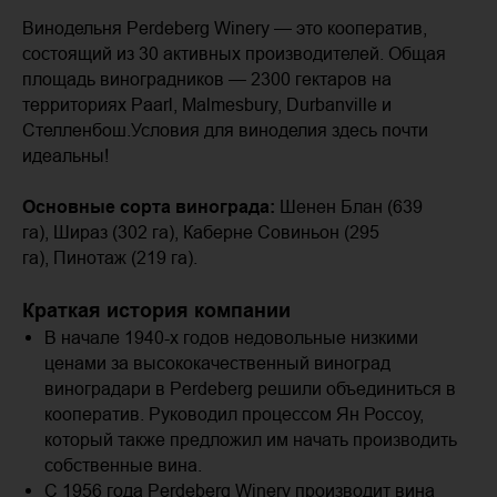
Винодельня Perdeberg Winery — это кооператив,
состоящий из 30 активных производителей. Общая
площадь виноградников — 2300 гектаров на
территориях Paarl, Malmesbury, Durbanville и
Стелленбош.Условия для виноделия здесь почти
идеальны!
Основные сорта винограда:
Шенен Блан (639
га), Шираз (302 га), Каберне Совиньон (295
га), Пинотаж (219 га).
Краткая история компании
В начале 1940-х годов недовольные низкими
ценами за высококачественный виноград
виноградари в Perdeberg решили объединиться в
кооператив. Руководил процессом Ян Россоу,
который также предложил им начать производить
собственные вина.
С 1956 года Perdeberg Winery производит вина