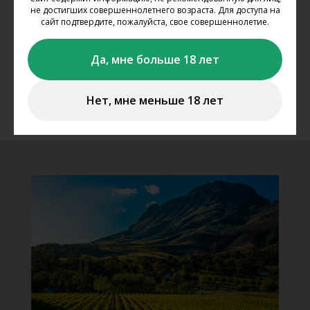
не достигших совершеннолетнего возраста. Для доступа на
нотами тропических фруктов и белых цветов.
сайт подтвердите, пожалуйста, свое совершеннолетие.
Вкус: чистый, свежий, с гладкой текстурой,
фруктово-минеральными оттенками и легкой
Да, мне больше 18 лет
кислинкой в сухом послевкусии.
Гастрономия:
прекрасно оттенит вкус
морепродуктов, душистых сыров и карри из цыпленка.
Нет, мне меньше 18 лет