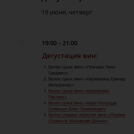
19 июня, четверг
19:00 – 21:00
Дегустация вин:
Белое сухое вино «Плачидо Пино
Гриджио»;
Белое сухое вино «Берккёнихь Грюнер
Вельтринер»;
Белое сухое вино «Берккёнихь
Рислинг»
;
Белое сухое вино «Кари Лентоцци
Совиньон Блан Тревенеция»
;
Белое сладкое игристое вино «Перини
Спуманте Мальвазия Дольче»
.