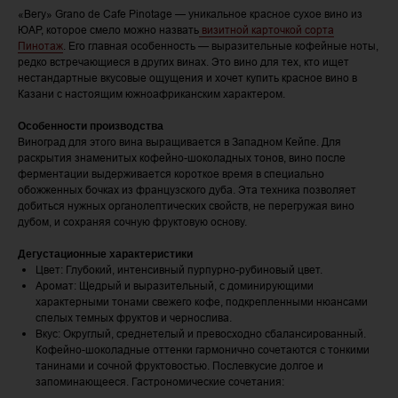
«Bery» Grano de Cafe Pinotage — уникальное красное сухое вино из
ЮАР, которое смело можно назвать
визитной карточкой сорта
Пинотаж
. Его главная особенность — выразительные кофейные ноты,
редко встречающиеся в других винах. Это вино для тех, кто ищет
нестандартные вкусовые ощущения и хочет купить красное вино в
Казани с настоящим южноафриканским характером.
Особенности производства
Виноград для этого вина выращивается в Западном Кейпе. Для
раскрытия знаменитых кофейно-шоколадных тонов, вино после
ферментации выдерживается короткое время в специально
обожженных бочках из французского дуба. Эта техника позволяет
добиться нужных органолептических свойств, не перегружая вино
дубом, и сохраняя сочную фруктовую основу.
Дегустационные характеристики
Цвет: Глубокий, интенсивный пурпурно-рубиновый цвет.
Аромат: Щедрый и выразительный, с доминирующими
характерными тонами свежего кофе, подкрепленными нюансами
спелых темных фруктов и чернослива.
Вкус: Округлый, среднетелый и превосходно сбалансированный.
Кофейно-шоколадные оттенки гармонично сочетаются с тонкими
танинами и сочной фруктовостью. Послевкусие долгое и
запоминающееся. Гастрономические сочетания: