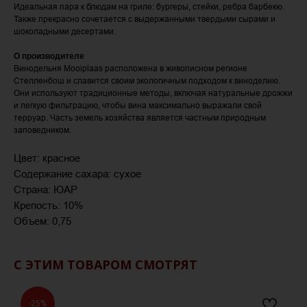
Идеальная пара к блюдам на гриле: бургеры, стейки, ребра барбекю.
Также прекрасно сочетается с выдержанными твердыми сырами и
шоколадными десертами.
О производителе
Винодельня Mooiplaas расположена в живописном регионе
Стелленбош и славится своим экологичным подходом к виноделию.
Они используют традиционные методы, включая натуральные дрожжи
и легкую фильтрацию, чтобы вина максимально выражали свой
терруар. Часть земель хозяйства является частным природным
заповедником.
Цвет: красное
Содержание сахара: сухое
Страна: ЮАР
Крепость: 10%
Объем: 0,75
С ЭТИМ ТОВАРОМ СМОТРЯТ
-25%