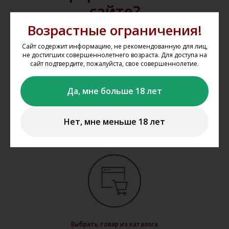
сайте?
Возрастные ограничения!
Мы не осуществляем дистанционную
Сайт содержит информацию, не рекомендованную для лиц,
продажу и доставку алкогольной и
не достигших совершеннолетнего возраста. Для доступа на
сайт подтвердите, пожалуйста, свое совершеннолетие.
табачной продукции. Вы можете
забронировать представленную на
Да, мне больше 18 лет
сайте продукцию
www.gal-vin.ru
и
приобрести её в нашем магазине
Нет, мне меньше 18 лет
«Галерея вин» в Казани.
Выбрать товар из каталога