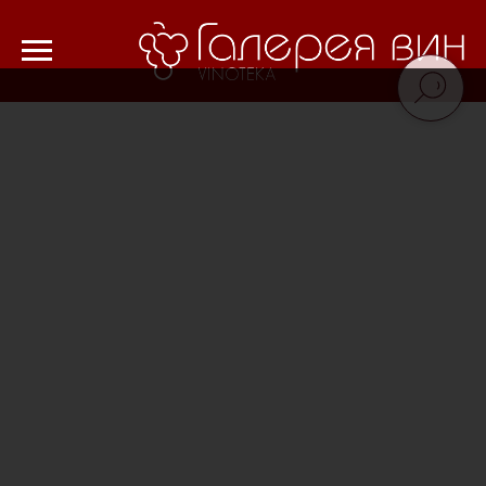
Verification: 8cf1da18521ad226