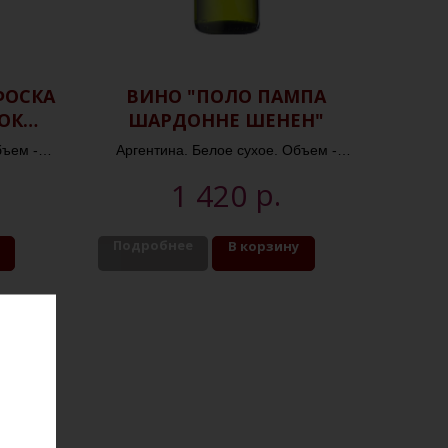
ФОСКА
ВИНО "ПОЛО ПАМПА
ОК
ШАРДОННЕ ШЕНЕН"
бъем -
Аргентина. Белое сухое. Объем -
%
0,75л. Крепость - 12,5%
р.
1 420
Подробнее
В корзину