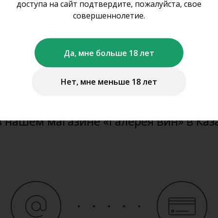
оформить заказ на с
доступа на сайт подтвердите, пожалуйста, свое
совершеннолетие.
не осуществляем дистанционную про
Да, мне больше 18 лет
ставку алкогольной и табачной проду
Нет, мне меньше 18 лет
можете забронировать представленну
те продукцию
www.gal-vin.ru
и приобр
в нашем магазине «Галерея вин» в Каз