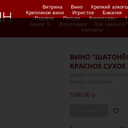
Витрина
Вино
Крепкий алкого
Крепленое вино
Игристое
Бакалея
Подарки
Посуда
Аксессуары
Акции %
Дегустации
Как заказать?
Контакты
ВИНО "ШАТОНЁ
КРАСНОЕ СУХОЕ
Vignobles Lucien et Andre Brun
Артикул:
ЕЛ-00003415
р.
5580,00
В корзину