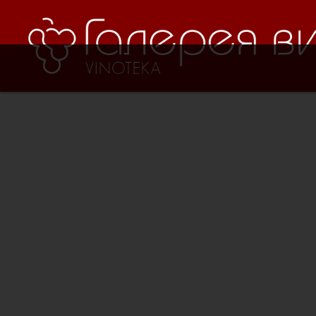
Verification: 8cf1da18521ad226