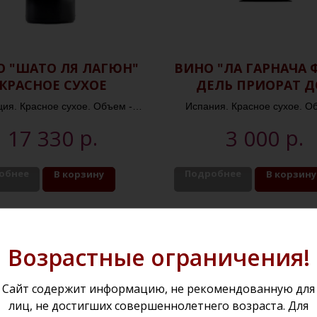
О "ШАТО ЛЯ ЛАГЮН"
ВИНО "ЛА ГАРНАЧА 
КРАСНОЕ СУХОЕ
ДЕЛЬ ПРИОРАТ Д
ПРИОРАТ"
ия. Красное сухое. Объем -
Испания. Красное сухое. О
0,75л. Крепость - 14%
0,75л. Крепость - 14,5
р.
р.
17 330
3 000
обнее
Подробнее
В корзину
В корзину
Возрастные ограничения!
Сайт содержит информацию, не рекомендованную для
лиц, не достигших совершеннолетнего возраста. Для