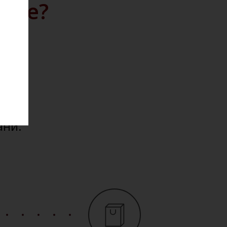
айте?
дажу
кции.
ю на
ести
ани.