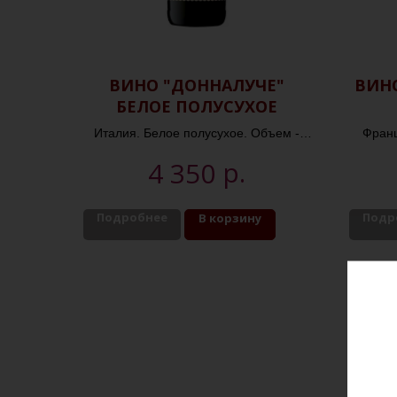
ВИНО "ДОННАЛУЧЕ"
ВИН
БЕЛОЕ ПОЛУСУХОЕ
Италия. Белое полусухое. Объем -
Франц
0,75л. Крепость - 13%
р.
4 350
Подробнее
Подр
В корзину