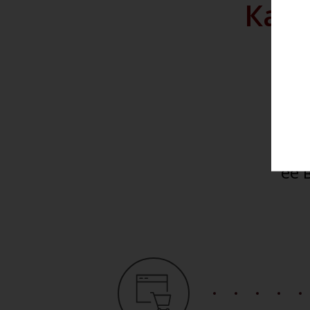
Как 
Мы 
и до
Вы 
сай
её 