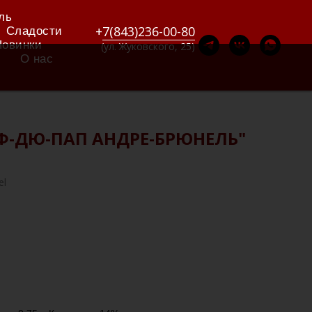
ль
+
7(843)236-00-80
Сладости
Новинки
(ул. Жуковского, 25)
О нас
Ф-ДЮ-ПАП АНДРЕ-БРЮНЕЛЬ"
el