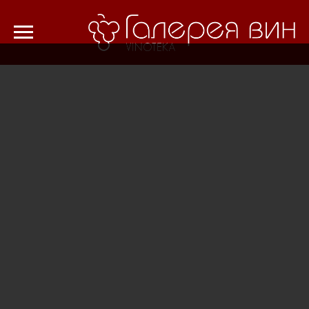
Verification: 8cf1da18521ad226