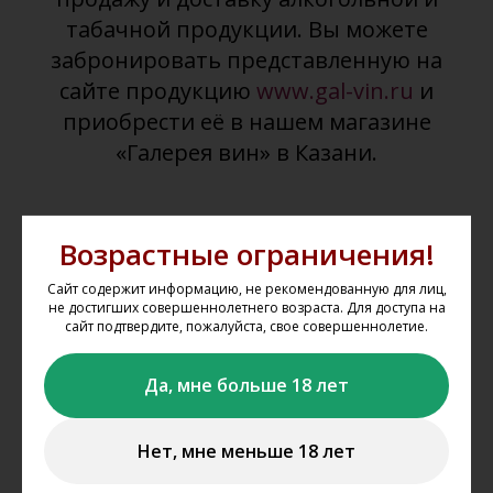
табачной продукции. Вы можете
забронировать представленную на
сайте продукцию
www.gal-vin.ru
и
приобрести её в нашем магазине
«Галерея вин» в Казани.
Возрастные ограничения!
Сайт содержит информацию, не рекомендованную для лиц,
не достигших совершеннолетнего возраста. Для доступа на
сайт подтвердите, пожалуйста, свое совершеннолетие.
Выбрать товар из каталога
Да, мне больше 18 лет
Выбирайте понравившиеся товары в каталоге сайта,
добавляйте их в корзину, укажите один из магазинов, из
Нет, мне меньше 18 лет
которого вы планируете забрать свой заказ.