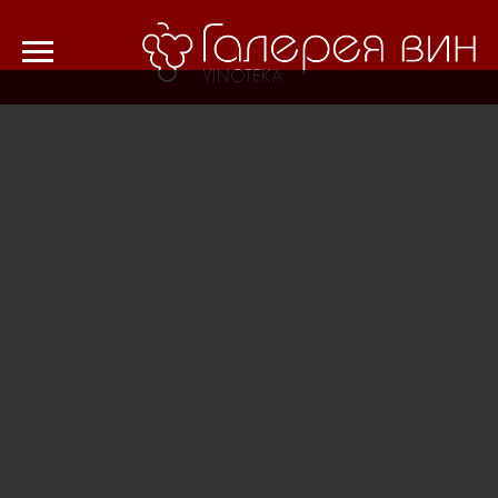
Verification: 8cf1da18521ad226