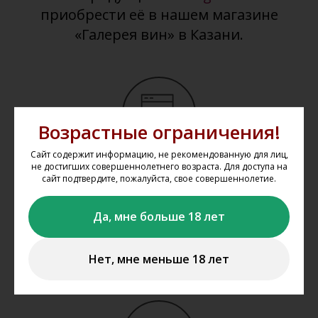
приобрести её в нашем магазине
«Галерея вин» в Казани.
Возрастные ограничения!
Сайт содержит информацию, не рекомендованную для лиц,
не достигших совершеннолетнего возраста. Для доступа на
Выбрать товар из каталога
сайт подтвердите, пожалуйста, свое совершеннолетие.
Выбирайте понравившиеся товары в каталоге сайта,
добавляйте их в корзину, укажите один из магазинов, из
Да, мне больше 18 лет
которого вы планируете забрать свой заказ.
Нет, мне меньше 18 лет