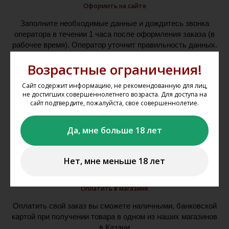
Оформить на сайте
Заполните необходимые данные и дождитесь звонка
оператора в течении 1 часа после оформления заказа (в
рабочее время). Оператор уточнит правильность данных.
Ваш заказ будет готов в течение двух рабочих дней после
Возрастные ограничения!
подтверждения заказа оператором.
Сайт содержит информацию, не рекомендованную для лиц,
не достигших совершеннолетнего возраста. Для доступа на
сайт подтвердите, пожалуйста, свое совершеннолетие.
Да, мне больше 18 лет
Нет, мне меньше 18 лет
Оплатить в магазине
Оплатить свой заказ вы сможете наличными, банковской
картой при получении товара в одном из наших магазинов
в Казани