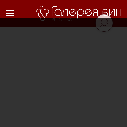
Verification: 8cf1da18521ad226