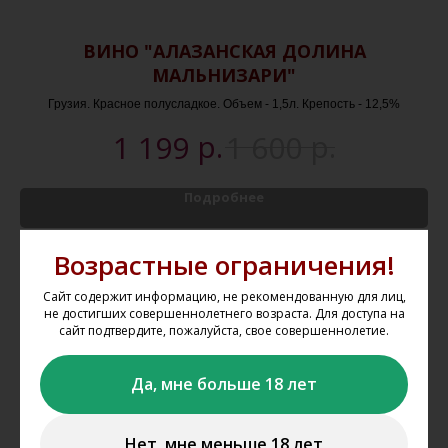
ЙТ
ВИНО "АЛАЗАНСКАЯ ДОЛИНА
МАЛЬНИЗАРИ"
Грузия. Красное полусладкое. Объем - 1,5л. Крепость - 12,5%
р.
р.
1 199
1 600
Подробнее
В корзину
Возрастные ограничения!
Сайт содержит информацию, не рекомендованную для лиц,
не достигших совершеннолетнего возраста. Для доступа на
сайт подтвердите, пожалуйста, свое совершеннолетие.
Да, мне больше 18 лет
Как оформить заказ на
сайте?
Нет, мне меньше 18 лет