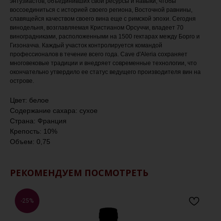
энтузиастов, объединивших свои ресурсы и навыки, чтобы
воссоединиться с историей своего региона, Восточной равнины,
славящейся качеством своего вина еще с римской эпохи. Сегодня
винодельня, возглавляемая Кристианом Орсуччи, владеет 70
виноградниками, расположенными на 1500 гектарах между Борго и
Гизоначча. Каждый участок контролируется командой
профессионалов в течение всего года. Cave d'Aleria сохраняет
многовековые традиции и внедряет современные технологии, что
окончательно утвердило ее статус ведущего производителя вин на
острове.
Цвет: белое
Содержание сахара: сухое
Страна: Франция
Крепость: 10%
Объем: 0,75
РЕКОМЕНДУЕМ ПОСМОТРЕТЬ
-25%