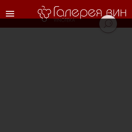
Verification: 8cf1da18521ad226