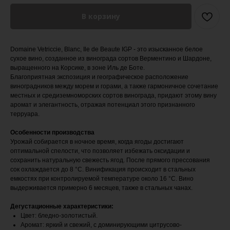
В корзину
Domaine Vetriccie, Blanc, Ile de Beaute IGP - это изысканное белое
сухое вино, созданное из винограда сортов Верментино и Шардоне,
выращенного на Корсике, в зоне Иль де Боте.
Благоприятная экспозиция и географическое расположение
виноградников между морем и горами, а также гармоничное сочетание
местных и средиземноморских сортов винограда, придают этому вину
аромат и элегантность, отражая потенциал этого признанного
терруара.
Особенности производства
Урожай собирается в ночное время, когда ягоды достигают
оптимальной спелости, что позволяет избежать оксидации и
сохранить натуральную свежесть ягод. После прямого прессования
сок охлаждается до 8 °C. Винификация происходит в стальных
емкостях при контролируемой температуре около 16 °C. Вино
выдерживается примерно 6 месяцев, также в стальных чанах.
Дегустационные характеристики:
Цвет: бледно-золотистый.
Аромат: яркий и свежий, с доминирующими цитрусово-