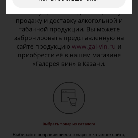
Мы не осуществляем дистанционную
продажу и доставку алкогольной и
табачной продукции. Вы можете
забронировать представленную на
сайте продукцию
www.gal-vin.ru
и
приобрести её в нашем магазине
«Галерея вин» в Казани.
Выбрать товар из каталога
Выбирайте понравившиеся товары в каталоге сайта,