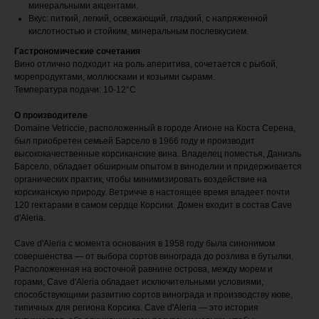
минеральными акцентами.
Вкус: питкий, легкий, освежающий, гладкий, с напряженной
кислотностью и стойким, минеральным послевкусием.
Гастрономические сочетания
Вино отлично подходит на роль аперитива, сочетается с рыбой,
морепродуктами, моллюсками и козьими сырами.
Температура подачи: 10-12°C
О производителе
Domaine Vetriccie, расположенный в городе Агионе на Коста Серена,
был приобретен семьей Барсело в 1966 году и производит
высококачественные корсиканские вина. Владелец поместья, Даниэль
Барсело, обладает обширным опытом в виноделии и придерживается
органических практик, чтобы минимизировать воздействие на
корсиканскую природу. Ветричче в настоящее время владеет почти
120 гектарами в самом сердце Корсики. Домен входит в состав Cave
d'Aleria.
Cave d'Aleria с момента основания в 1958 году была синонимом
совершенства — от выбора сортов винограда до розлива в бутылки.
Расположенная на восточной равнине острова, между морем и
горами, Cave d'Aleria обладает исключительными условиями,
способствующими развитию сортов винограда и производству кюве,
типичных для региона Корсика. Cave d'Aleria — это история