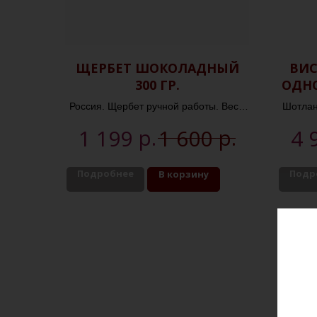
ЩЕРБЕТ ШОКОЛАДНЫЙ
ВИ
300 ГР.
ОДН
Россия. Щербет ручной работы. Вес -
Шотланд
300 г
р.
р.
1 199
1 600
4 
Подробнее
Подр
В корзину