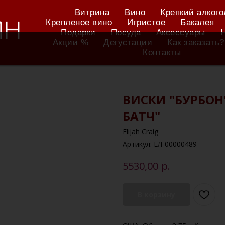
Витрина
Вино
Крепкий алкого
Крепленое вино
Игристое
Бакалея
Подарки
Посуда
Аксессуары
Акции %
Дегустации
Как заказать?
Контакты
ВИСКИ "БУРБОН
БАТЧ"
Elijah Craig
Артикул:
ЕЛ-00000489
р.
5530,00
В корзину