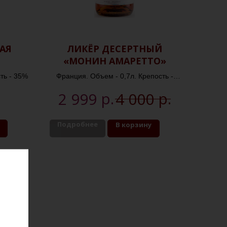
АЯ
ЛИКЁР ДЕСЕРТНЫЙ
«МОНИН АМАРЕТТО»
ть - 35%
Франция. Объем - 0,7л. Крепость -
28%
р.
р.
2 999
4 000
Подробнее
В корзину