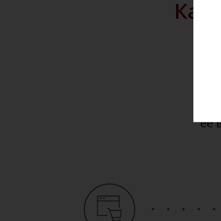
Как 
Мы 
и до
Вы 
сай
её 