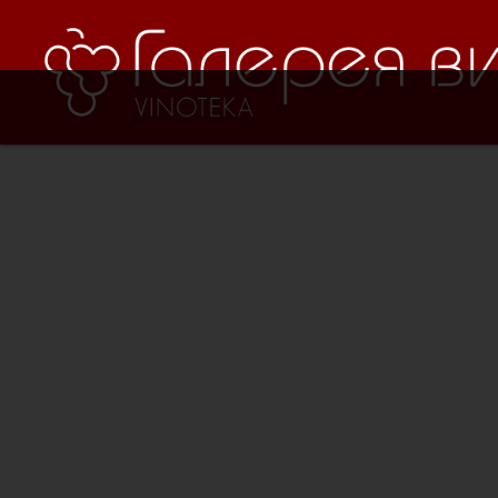
Verification: 8cf1da18521ad226