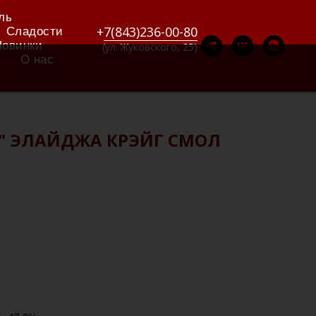
ль
+
7(843)236-00-80
Сладости
Новинки
(ул. Жуковского, 25)
О нас
" ЭЛАЙДЖА КРЭЙГ СМОЛ