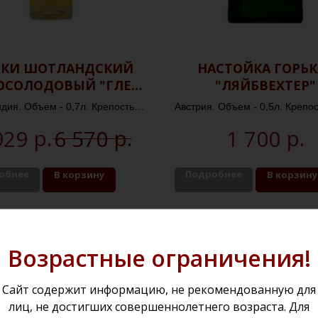
СКИ ШОТЛАНДСКИЙ
НАСТОЙКА ГОРЬК
ОСОЛОДОВЫЙ "ГЛЕН
"ЛЯЙБВЕХТЕР"
СКАНЛАН 15 ЛЕТ"
ия. Объем - 0,7л. Крепость -
Австрия. Объем - 0,5л. Крепос
40,0%
р.
р.
р.
929
6 570
1 700
обнее
Подробнее
В корзину
В корзину
Возрастные ограничения!
Сайт содержит информацию, не рекомендованную для
лиц, не достигших совершеннолетнего возраста. Для