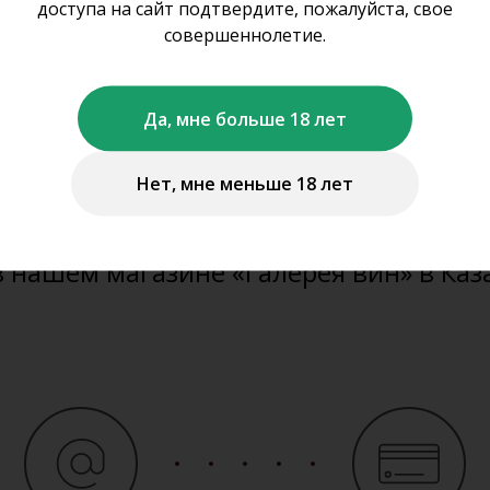
оформить заказ на с
доступа на сайт подтвердите, пожалуйста, свое
совершеннолетие.
не осуществляем дистанционную про
Да, мне больше 18 лет
ставку алкогольной и табачной проду
Нет, мне меньше 18 лет
можете забронировать представленну
те продукцию
www.gal-vin.ru
и приобр
в нашем магазине «Галерея вин» в Каз