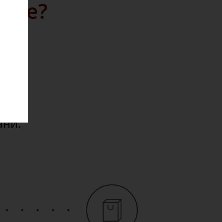
айте?
дажу
кции.
ю на
ести
ани.