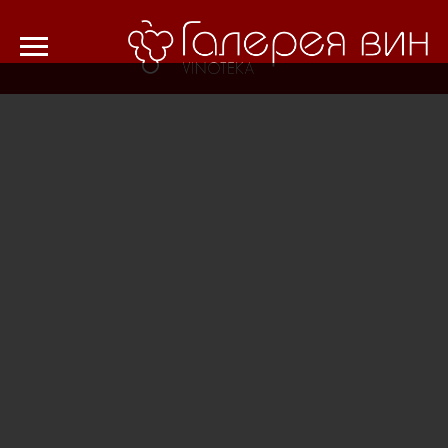
Verification: 8cf1da18521ad226