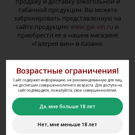
продажу и доставку алкогольной и
табачной продукции. Вы можете
забронировать представленную на
сайте продукцию
www.gal-vin.ru
и
приобрести её в нашем магазине
«Галерея вин» в Казани.
Возрастные ограничения!
Сайт содержит информацию, не рекомендованную для лиц,
не достигших совершеннолетнего возраста. Для доступа на
сайт подтвердите, пожалуйста, свое совершеннолетие.
Выбрать товар из каталога
Да, мне больше 18 лет
Выбирайте понравившиеся товары в каталоге сайта,
добавляйте их в корзину, укажите один из магазинов, из
Нет, мне меньше 18 лет
которого вы планируете забрать свой заказ.