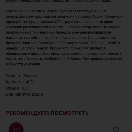
включая Великобританию, Польшу, Болгарию и другие страны.
Компания "Синергия" ("Белуга Груп") является крупнейшим
производителем алкогольной продукции на рынке России. Продукция
предприятия представлена в 70 странах мира, а главный офис
компании располагается в Москве. Широкий ассортимент включает
продукцию многих известных брендов, а ее ценовой диапазон
рассчитан на любые потребительские запросы. Среди ключевых
брендов: "Мягков", "Беленькая", "Государев заказ", "Beluga", "Veda" и
бренди "Золотой Резерв". Кроме того, "Синергия" является
официальным дистрибьютором таких всемирно известных торговых
марок, как «Camus» и «William Grant & Sons». Все производственные
мощности компании.
Страна: Россия
Крепость: 40%
Объем: 0,5
Вид напитка: Водка
РЕКОМЕНДУЕМ ПОСМОТРЕТЬ
-25%