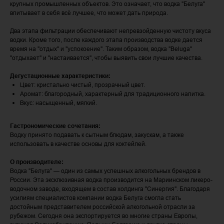
крупных промышленных объектов. Это означает, что водка "Белуга"
впитывает в себя всё лучшее, что может дать природа.
Два этапа фильтрации обеспечивают непревзойденную чистоту вкуса
водки. Кроме того, после каждого этапа производства водке дается
время на "отдых" и "успокоение". Таким образом, водка "Beluga"
"отдыхает" и "настаивается", чтобы выявить свои лучшие качества.
Дегустационные характеристики:
Цвет: кристально чистый, прозрачный цвет.
Аромат: благородный, характерный для традиционного напитка.
Вкус: насыщенный, мягкий.
Гастрономические сочетания:
Водку принято подавать к сытным блюдам, закускам, а также
использовать в качестве основы для коктейлей.
О производителе:
Водка "Белуга" — один из самых успешных алкогольных брендов в
России. Эта эксклюзивная водка производится на Мариинском ликеро-
водочном заводе, входящем в состав холдинга "Синергия". Благодаря
усилиям специалистов компании водка Белуга смогла стать
достойным представителем российской алкогольной отрасли за
рубежом. Сегодня она экспортируется во многие страны Европы,