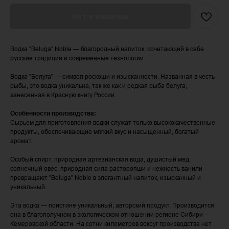
Нет в наличии
Водка "Beluga" Noble — благородный напиток, сочетающий в себе
русские традиции и современные технологии.
Водка "Белуга" — символ роскоши и изысканности. Названная в честь
рыбы, это водка уникальна, так же как и редкая рыба белуга,
занесенная в Красную книгу России.
Особенности производства:
Сырьем для приготовления водки служат только высококачественные
продукты, обеспечивающие мягкий вкус и насыщенный, богатый
аромат.
Особый спирт, природная артезианская вода, душистый мед,
солнечный овес, природная сила расторопши и нежность ванили
превращают "Beluga" Noble в элегантный напиток, изысканный и
уникальный.
Эта водка — поистине уникальный, авторский продукт. Производится
она в благополучном в экологическом отношении регионе Сибири —
Кемеровской области. На сотни километров вокруг производства нет