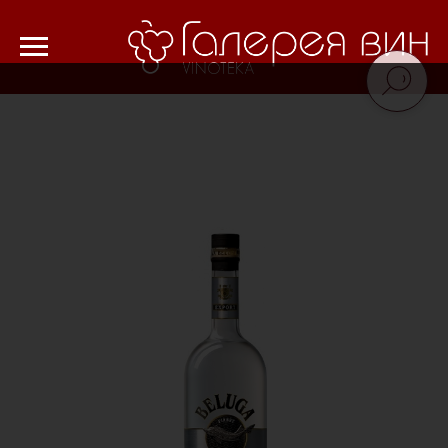
Verification: 8cf1da18521ad226