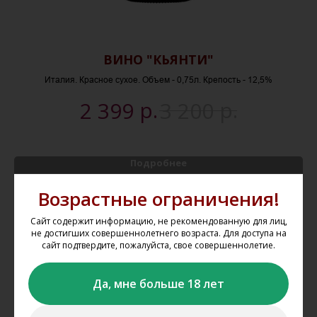
Р
ВИНО "КЬЯНТИ"
Италия. Красное сухое. Объем - 0,75л. Крепость - 12,5%
р.
р.
2 399
3 200
Подробнее
Возрастные ограничения!
В корзину
Сайт содержит информацию, не рекомендованную для лиц,
не достигших совершеннолетнего возраста. Для доступа на
сайт подтвердите, пожалуйста, свое совершеннолетие.
Да, мне больше 18 лет
Как оформить заказ на