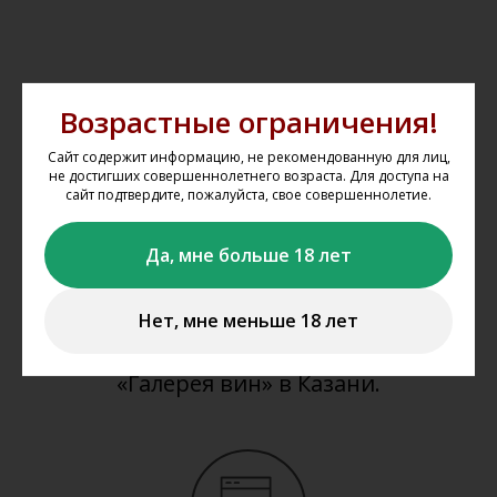
Как оформить заказ на
Возрастные ограничения!
сайте?
Сайт содержит информацию, не рекомендованную для лиц,
не достигших совершеннолетнего возраста. Для доступа на
Мы не осуществляем дистанционную
сайт подтвердите, пожалуйста, свое совершеннолетие.
продажу и доставку алкогольной и
Да, мне больше 18 лет
табачной продукции. Вы можете
забронировать представленную на
сайте продукцию
www.gal-vin.ru
и
Нет, мне меньше 18 лет
приобрести её в нашем магазине
«Галерея вин» в Казани.