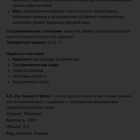
вяленых сладких фруктов, весеннего сада, крем-брюле, ванильной
сдобы, кофе капучино.
Вкус:
выходящие на первый план отголоски тертого какао,
имбирного пряника и флердоранжа обрамляют намеки изюма,
нектарина, кураги, фундука и дубовой коры.
Гастрономическое сочетание:
дижестив, может использоваться для
приготовления шотов и лонг-дринков.
Температура подачи:
18-22 °C.
Подача и сочетания
Идеален
в чистом виде как дижестив
Гастрономические пары:
Черный шоколад
Ореховые десерты
Выдержанные сыры
A.E. Dor Season's Winter
– это не просто коньяк, а настоящее зимнее
настроение в бокале, созданное с соблюдением многовековых
традиций коньячного дома.
Страна: Франция
Крепость: 40%
Объем: 0,2
Вид напитка: Коньяк