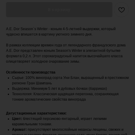
В корзину
A.E. Dor Season`s Winter - коньяк 4-5-летней выдержки, который
чудесно впишется в картину уютного зимнего дня.
В рамках коллекции времен года от легендарного французского дома
A.E. Dor представлен коньяк Season's Winter в элегантной бутылке
формата 0,2 л. Этот сорокаградусный напиток высочайшего класса
олицетворяет холодное очарование зимы.
Особенности производства
Сырье: 100% виноград сорта Уни Блан, выращенный в престижном
регионе Гран Шампань
Выдержка: Минимум 5 лет в дубовых бочках (барриках)
Технология: Классическая щадящая перегонка, сохраняющая
тонкие ароматические свойства винограда
Дегустационные характеристики:
Цвет:
блестящий персиково-янтарный, играет легкими
карамельными тонами.
Аромат:
присутствуют многослойные нюансы лещины, свежих и