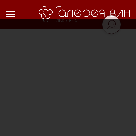
Verification: 8cf1da18521ad226