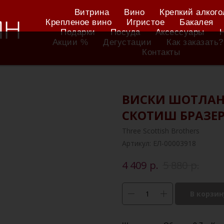
Витрина
Вино
Крепкий алкого
Крепленое вино
Игристое
Бакалея
Подарки
Посуда
Аксессуары
Акции %
Дегустации
Как заказать?
Контакты
ВИСКИ ШОТЛАН
СКОТИШ БРАЗЕРС
Three Scottish Brothers
Артикул:
ЕЛ-00003918
р.
р.
4 409
5 880
В корзин