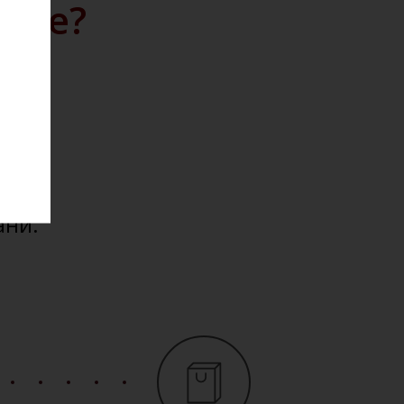
айте?
дажу
кции.
ю на
ести
ани.