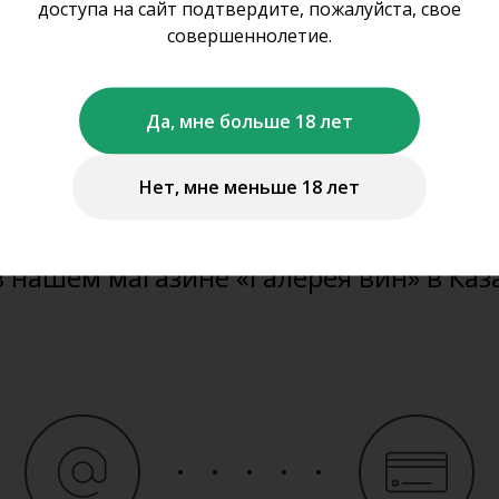
оформить заказ на с
доступа на сайт подтвердите, пожалуйста, свое
совершеннолетие.
не осуществляем дистанционную про
Да, мне больше 18 лет
ставку алкогольной и табачной проду
Нет, мне меньше 18 лет
можете забронировать представленну
те продукцию
www.gal-vin.ru
и приобр
в нашем магазине «Галерея вин» в Каз