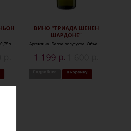
НЬОН
ВИНО "ТРИАДА ШЕНЕН
ШАРДОНЕ"
0,75л.
Аргентина. Белое полусухое. Объем -
0,75л. Крепость - 10,5%
р.
р.
р.
0
1 199
1 600
Подробнее
В корзину