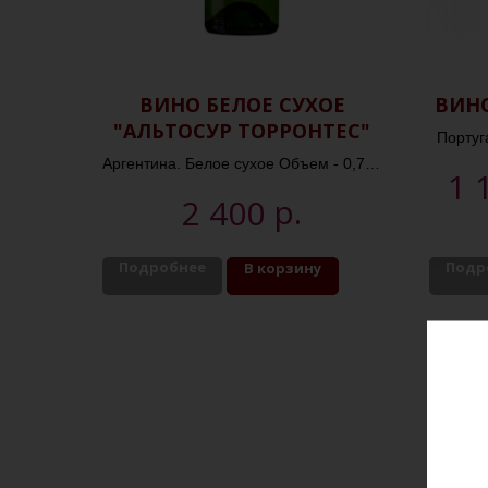
ВИНО БЕЛОЕ СУХОЕ
ВИНО
"АЛЬТОСУР ТОРРОНТЕС"
Португ
Аргентина. Белое сухое Объем - 0,75л
1 
Крепость -13,5%
р.
2 400
Подробнее
Подр
В корзину