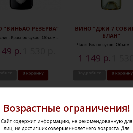
 "ВИНЬАО РЕЗЕРВА"
ВИНО "ДЖИ 7 СОВИ
БЛАН"
алия. Красное сухое. Объем -
0,75л. Крепость - 13,5%
Чили. Белое сухое. Объем - 
р.
р.
149
1 530
Крепость - 12,5%
р.
1 149
1 53
обнее
Подробнее
В корзину
В корзину
Возрастные ограничения!
Сайт содержит информацию, не рекомендованную для
лиц, не достигших совершеннолетнего возраста. Для