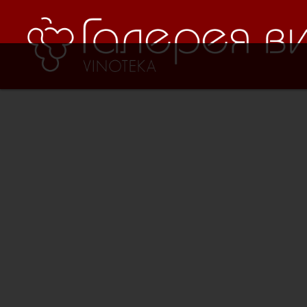
Verification: 8cf1da18521ad226