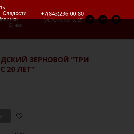
ль
+
7(843)236-00-80
Сладости
Новинки
(ул. Жуковского, 25)
О нас
ДСКИЙ ЗЕРНОВОЙ "ТРИ
 20 ЛЕТ"
у