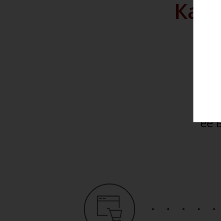
Как 
Мы 
и до
Вы 
сай
её 