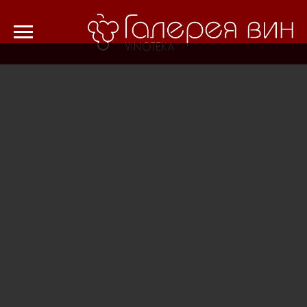
Verification: 8cf1da18521ad226