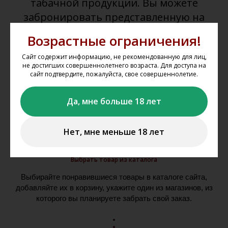
табачной продукции. Вы можете
забронировать представленную на
сайте продукцию
www.gal-vin.ru
и
Возрастные ограничения!
приобрести её в нашем магазине
Сайт содержит информацию, не рекомендованную для лиц,
«Галерея вин» в Казани.
не достигших совершеннолетнего возраста. Для доступа на
сайт подтвердите, пожалуйста, свое совершеннолетие.
Да, мне больше 18 лет
Нет, мне меньше 18 лет
Выбрать товар из каталога
Выбирайте понравившиеся товары в каталоге сайта,
добавляйте их в корзину, укажите один из магазинов, из
которого вы планируете забрать свой заказ.