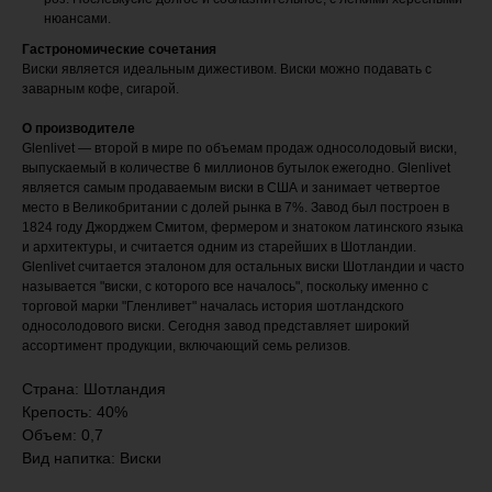
нюансами.
Гастрономические сочетания
Виски является идеальным дижестивом. Виски можно подавать с
заварным кофе, сигарой.
О производителе
Glenlivet — второй в мире по объемам продаж односолодовый виски,
выпускаемый в количестве 6 миллионов бутылок ежегодно. Glenlivet
является самым продаваемым виски в США и занимает четвертое
место в Великобритании с долей рынка в 7%. Завод был построен в
1824 году Джорджем Смитом, фермером и знатоком латинского языка
и архитектуры, и считается одним из старейших в Шотландии.
Glenlivet считается эталоном для остальных виски Шотландии и часто
называется "виски, с которого все началось", поскольку именно с
торговой марки "Гленливет" началась история шотландского
односолодового виски. Сегодня завод представляет широкий
ассортимент продукции, включающий семь релизов.
Страна: Шотландия
Крепость: 40%
Объем: 0,7
Вид напитка: Виски