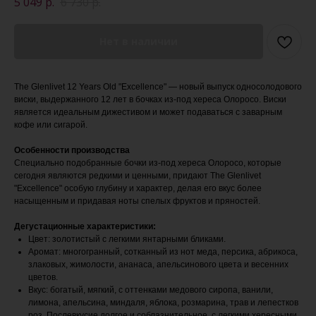
5 049
р.
6 730
р.
Нет в наличии
The Glenlivet 12 Years Old "Excellence" — новый выпуск односолодового
виски, выдержанного 12 лет в бочках из-под хереса Олоросо. Виски
является идеальным дижестивом и может подаваться с заварным
кофе или сигарой.
Особенности производства
Специально подобранные бочки из-под хереса Олоросо, которые
сегодня являются редкими и ценными, придают The Glenlivet
"Excellence" особую глубину и характер, делая его вкус более
насыщенным и придавая ноты спелых фруктов и пряностей.
Дегустационные характеристики:
Цвет: золотистый с легкими янтарными бликами.
Аромат: многогранный, сотканный из нот меда, персика, абрикоса,
злаковых, жимолости, ананаса, апельсинового цвета и весенних
цветов.
Вкус: богатый, мягкий, с оттенками медового сиропа, ванили,
лимона, апельсина, миндаля, яблока, розмарина, трав и лепестков
роз. Послевкусие долгое и соблазнительное, с легкими хересными