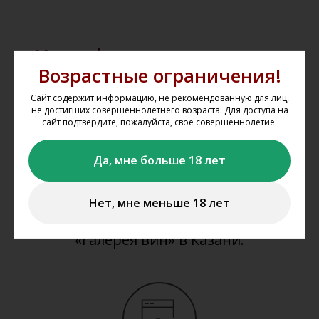
Как оформить заказ на
Возрастные ограничения!
сайте?
Сайт содержит информацию, не рекомендованную для лиц,
не достигших совершеннолетнего возраста. Для доступа на
Мы не осуществляем дистанционную
сайт подтвердите, пожалуйста, свое совершеннолетие.
продажу и доставку алкогольной и
табачной продукции. Вы можете
Да, мне больше 18 лет
забронировать представленную на
сайте продукцию
www.gal-vin.ru
и
Нет, мне меньше 18 лет
приобрести её в нашем магазине
«Галерея вин» в Казани.