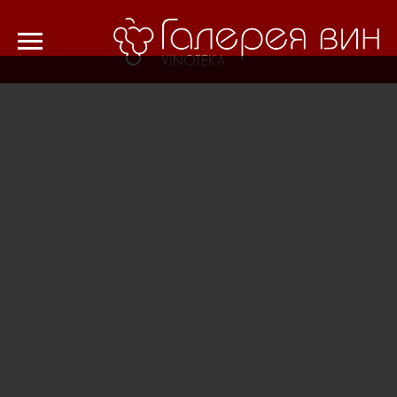
Verification: 8cf1da18521ad226