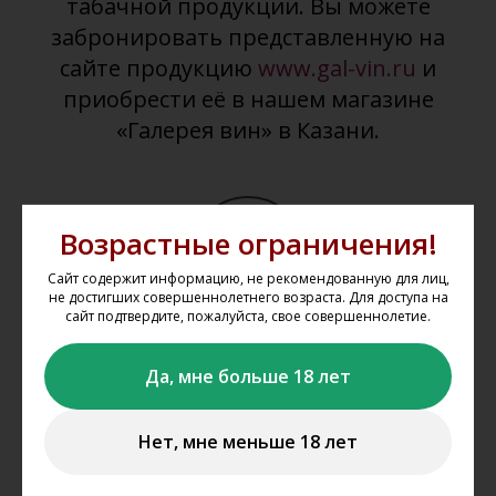
табачной продукции. Вы можете
забронировать представленную на
сайте продукцию
www.gal-vin.ru
и
приобрести её в нашем магазине
«Галерея вин» в Казани.
Возрастные ограничения!
Сайт содержит информацию, не рекомендованную для лиц,
не достигших совершеннолетнего возраста. Для доступа на
сайт подтвердите, пожалуйста, свое совершеннолетие.
Выбрать товар из каталога
Да, мне больше 18 лет
Выбирайте понравившиеся товары в каталоге сайта,
добавляйте их в корзину, укажите один из магазинов, из
которого вы планируете забрать свой заказ.
Нет, мне меньше 18 лет