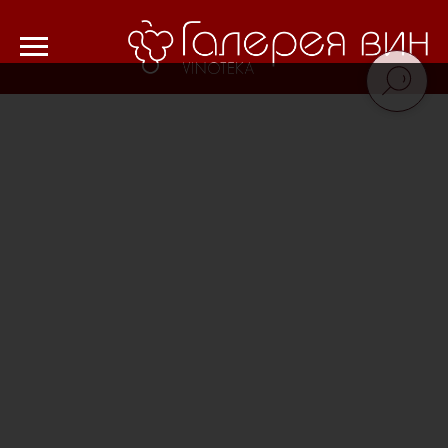
Verification: 8cf1da18521ad226