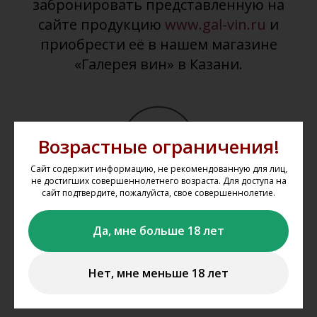
забронировать представленную на
сайте продукцию
www.gal-vin.ru
и
приобрести её в нашем магазине
«Галерея вин» в Казани.
Возрастные ограничения!
Сайт содержит информацию, не рекомендованную для лиц,
не достигших совершеннолетнего возраста. Для доступа на
сайт подтвердите, пожалуйста, свое совершеннолетие.
Выбрать товар из каталога
Выбирайте понравившиеся товары в каталоге сайта,
Да, мне больше 18 лет
добавляйте их в корзину, укажите один из магазинов, из
которого вы планируете забрать свой заказ.
Нет, мне меньше 18 лет