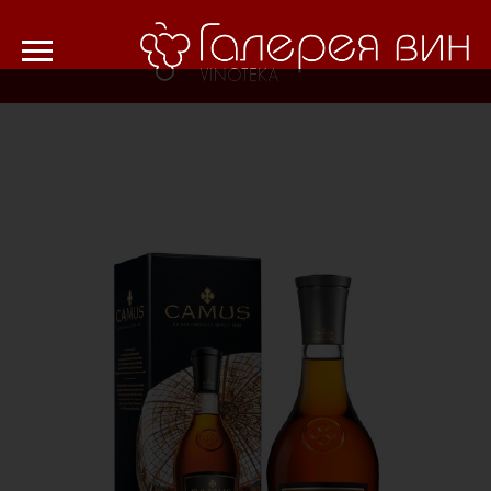
Verification: 8cf1da18521ad226