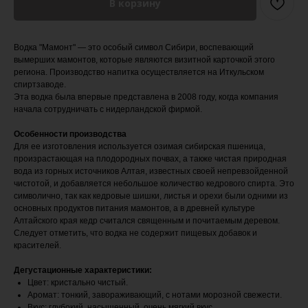
В корзину
Водка "Мамонт" — это особый символ Сибири, воспевающий
вымерших мамонтов, которые являются визитной карточкой этого
региона. Производство напитка осуществляется на Иткульском
спиртзаводе.
Эта водка была впервые представлена в 2008 году, когда компания
начала сотрудничать с нидерландской фирмой.
Особенности производства
Для ее изготовления используется озимая сибирская пшеница,
произрастающая на плодородных почвах, а также чистая природная
вода из горных источников Алтая, известных своей непревзойденной
чистотой, и добавляется небольшое количество кедрового спирта. Это
символично, так как кедровые шишки, листья и орехи были одними из
основных продуктов питания мамонтов, а в древней культуре
Алтайского края кедр считался священным и почитаемым деревом.
Следует отметить, что водка не содержит пищевых добавок и
красителей.
Дегустационные характеристики:
Цвет: кристально чистый.
Аромат: тонкий, завораживающий, с нотами морозной свежести.
Вкус: глубокий, насыщенный, очень мягкий вкус.