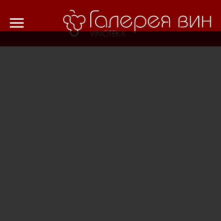
Verification: 8cf1da18521ad226