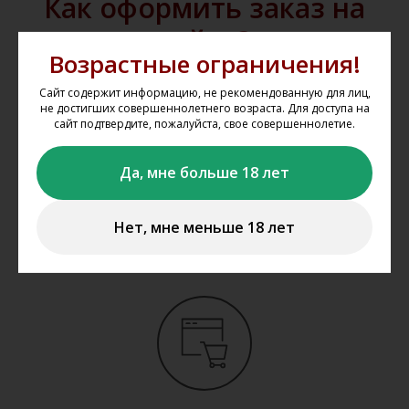
Как оформить заказ на
сайте?
Возрастные ограничения!
Мы не осуществляем дистанционную
Сайт содержит информацию, не рекомендованную для лиц,
не достигших совершеннолетнего возраста. Для доступа на
продажу и доставку алкогольной и
сайт подтвердите, пожалуйста, свое совершеннолетие.
табачной продукции. Вы можете
забронировать представленную на
Да, мне больше 18 лет
сайте продукцию
www.gal-vin.ru
и
приобрести её в нашем магазине
Нет, мне меньше 18 лет
«Галерея вин» в Казани.