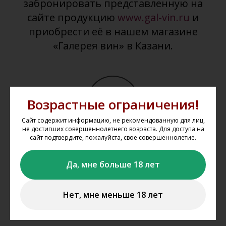
забронировать представленную на
сайте продукцию
www.gal-vin.ru
и
приобрести её в нашем магазине
«Галерея вин» в Казани.
Возрастные ограничения!
Сайт содержит информацию, не рекомендованную для лиц,
не достигших совершеннолетнего возраста. Для доступа на
сайт подтвердите, пожалуйста, свое совершеннолетие.
Выбрать товар из каталога
Выбирайте понравившиеся товары в каталоге сайта,
Да, мне больше 18 лет
добавляйте их в корзину, укажите один из магазинов, из
которого вы планируете забрать свой заказ.
Нет, мне меньше 18 лет