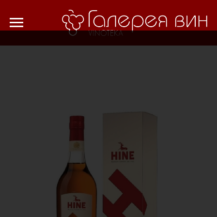
Verification: 8cf1da18521ad226