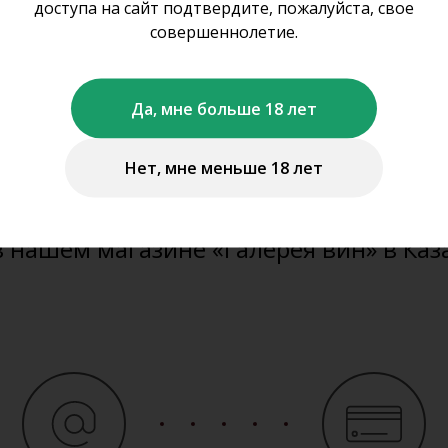
оформить заказ на с
доступа на сайт подтвердите, пожалуйста, свое
совершеннолетие.
не осуществляем дистанционную про
Да, мне больше 18 лет
ставку алкогольной и табачной проду
Нет, мне меньше 18 лет
можете забронировать представленну
те продукцию
www.gal-vin.ru
и приобр
в нашем магазине «Галерея вин» в Каз