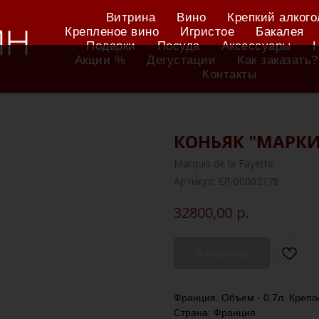
Витрина
Вино
Крепкий алкого
Крепленое вино
Игристое
Бакалея
Подарки
Посуда
Аксессуары
Акции %
Дегустации
Как заказать?
Контакты
КОНЬЯК "МАРКИЗ
Marquis de la Fayette
Артикул:
ЕЛ-00002178
р.
32800,00
В корзину
Франция. Объем - 0,7л. Крепо
Страна: Франция