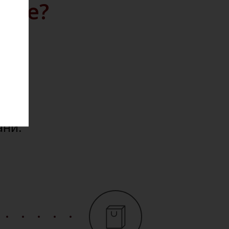
айте?
дажу
кции.
ю на
ести
ани.