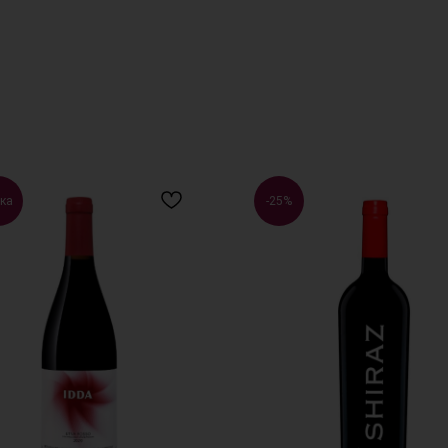
ка
-25%