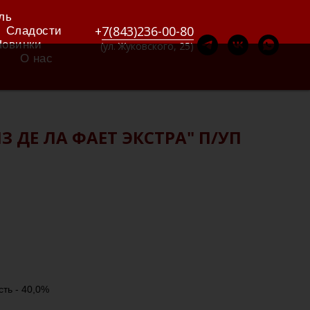
ль
+
7(843)236-00-80
Сладости
Новинки
(ул. Жуковского, 25)
О нас
 ДЕ ЛА ФАЕТ ЭКСТРА" П/УП
сть - 40,0%