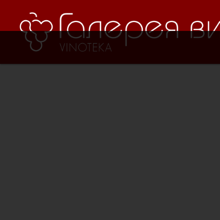
Verification: 8cf1da18521ad226