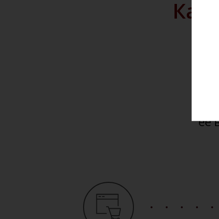
Как 
Мы 
и до
Вы 
сай
её 