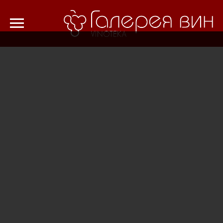
Verification: 8cf1da18521ad226