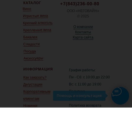
КАТАЛОГ
+7(843)236-00-80
Вино
ООО «НЕГОВАЙН»
Игристые вина
© 2025
Крепкий алкоголь
О компании
Крепленые вина
Контакты
Бакалея
Карта сайта
Сладости
Посуда
Аксессуары
ИНФОРМАЦИЯ
График работы:
Пн - Сб: с 10:00 до 22:00
Как заказать?
Вс: с 11:00 до 19:00
Дегустации
Политика
Корпоративным
Помощь и консультация
конфиденциальности
клиентам
Политика возврата
Новинки
Все права защищены
Рекомендуем
Акции