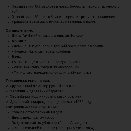
Первый этап: 6-8 месяцев в новых бочках из черного гасконского
дуба
Второй этап: 30+ лет в бочках второго и третьего наполнения
Хранение в каменных погребах с земляным полом
Органолептика:
Цвет:
Глубокий янтарь с медными бликами
Аромат:
• Доминанты: чернослив, грецкий орех, влажная земля
• Нюансы: фиалка, перец, трюфель
Вкус:
• Атака: концентрированные сухофрукты
• Развитие: кедр, графит, какао-порошок
• Финиш: экстраординарной длины (2+ минуты)
Подарочное исполнение:
✓ Хрустальный декантер ручной работы
✓ Массивный деревянный футляр
✓ Сертификат подлинности с датой розлива
✓ Идеальный подарок для родившихся в 1982 году
Гастрономические сочетания:
Фуа-гра с трюфельным медом
Дичь в шоколадном соусе
Выдержанный голубой сыр (Bleu d'Auvergne)
Сигары средней крепости (Partagas Serie D No.4)