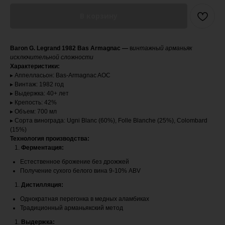
В корзину
Baron G. Legrand 1982 Bas Armagnac —
в
интажный арманьяк
исключительной сложности
Характеристики:
▸ Аппелласьон: Bas-Armagnac AOC
▸ Винтаж: 1982 год
▸ Выдержка: 40+ лет
▸ Крепость: 42%
▸ Объем: 700 мл
▸ Сорта винограда: Ugni Blanc (60%), Folle Blanche (25%), Colombard
(15%)
Технология производства:
Ферментация:
Естественное брожение без дрожжей
Получение сухого белого вина 9-10% ABV
Дистилляция:
Однократная перегонка в медных аламбиках
Традиционный арманьякский метод
Выдержка: