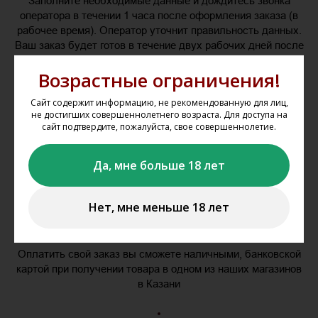
Заполните необходимые данные и дождитесь звонка
оператора в течении 1 часа после оформления заказа (в
рабочее время). Оператор уточнит правильность данных.
Ваш заказ будет готов в течение двух рабочих дней после
подтверждения заказа оператором.
Возрастные ограничения!
Сайт содержит информацию, не рекомендованную для лиц,
не достигших совершеннолетнего возраста. Для доступа на
сайт подтвердите, пожалуйста, свое совершеннолетие.
Да, мне больше 18 лет
Нет, мне меньше 18 лет
Оплатить в магазине
Оплатить свой заказ вы сможете наличными, банковской
картой при получении товара в одном из наших магазинов
в Казани