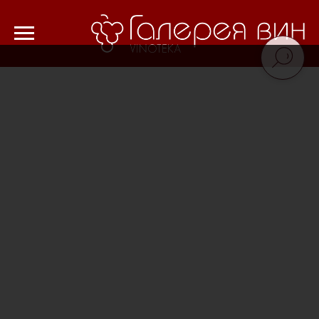
Verification: 8cf1da18521ad226