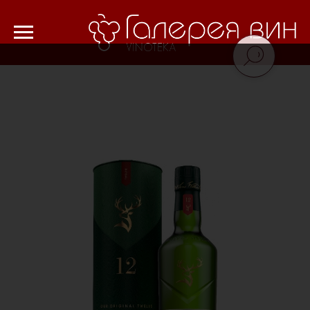
Verification: 8cf1da18521ad226