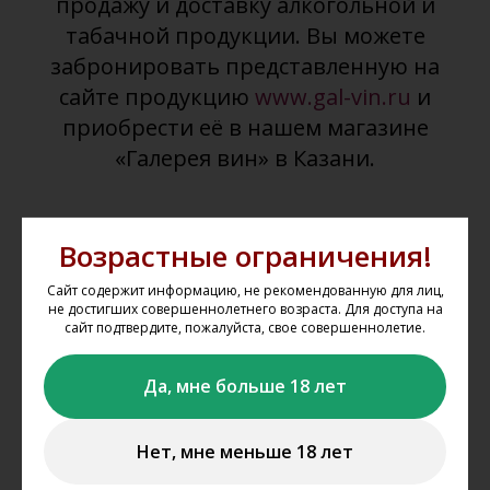
продажу и доставку алкогольной и
табачной продукции. Вы можете
забронировать представленную на
сайте продукцию
www.gal-vin.ru
и
приобрести её в нашем магазине
«Галерея вин» в Казани.
Возрастные ограничения!
Сайт содержит информацию, не рекомендованную для лиц,
не достигших совершеннолетнего возраста. Для доступа на
сайт подтвердите, пожалуйста, свое совершеннолетие.
Выбрать товар из каталога
Да, мне больше 18 лет
Выбирайте понравившиеся товары в каталоге сайта,
добавляйте их в корзину, укажите один из магазинов, из
Нет, мне меньше 18 лет
которого вы планируете забрать свой заказ.