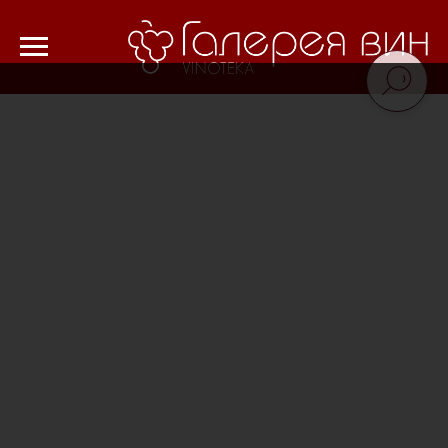
Verification: 8cf1da18521ad226