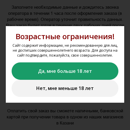
Заполните необходимые данные и дождитесь звонка
оператора в течении 1 часа после оформления заказа (в
рабочее время). Оператор уточнит правильность данных.
Ваш заказ будет готов в течение двух рабочих дней после
подтверждения заказа оператором.
Возрастные ограничения!
Сайт содержит информацию, не рекомендованную для лиц,
не достигших совершеннолетнего возраста. Для доступа на
сайт подтвердите, пожалуйста, свое совершеннолетие.
Да, мне больше 18 лет
Нет, мне меньше 18 лет
Оплатить в магазине
Оплатить свой заказ вы сможете наличными, банковской
картой при получении товара в одном из наших магазинов
в Казани