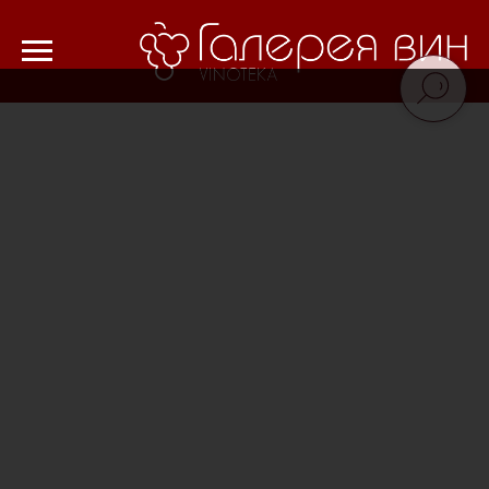
Verification: 8cf1da18521ad226