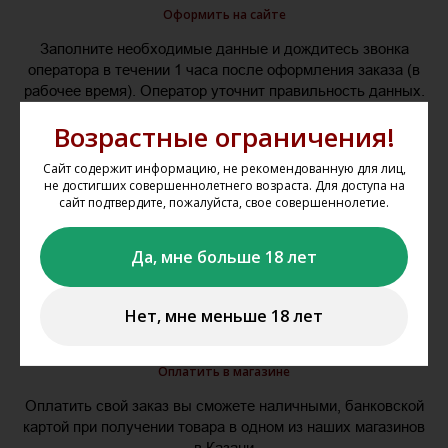
Оформить на сайте
Заполните необходимые данные и дождитесь звонка
оператора в течении 1 часа после оформления заказа (в
рабочее время). Оператор уточнит правильность данных.
Ваш заказ будет готов в течение двух рабочих дней после
Возрастные ограничения!
подтверждения заказа оператором.
Сайт содержит информацию, не рекомендованную для лиц,
не достигших совершеннолетнего возраста. Для доступа на
сайт подтвердите, пожалуйста, свое совершеннолетие.
Да, мне больше 18 лет
Нет, мне меньше 18 лет
Оплатить в магазине
Оплатить свой заказ вы сможете наличными, банковской
картой при получении товара в одном из наших магазинов
в Казани