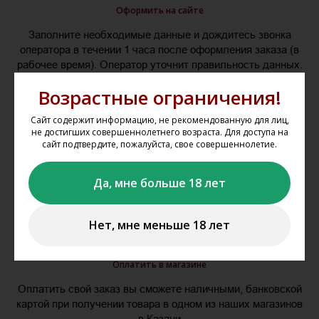
Оформить на сайте
Заполните необходимые данные и дождитесь звонка
оператора в течении 1 часа после оформления заказа (в
рабочее время). Оператор уточнит правильность данных.
Ваш заказ будет готов в течение двух рабочих дней после
Возрастные ограничения!
подтверждения заказа оператором.
Сайт содержит информацию, не рекомендованную для лиц,
не достигших совершеннолетнего возраста. Для доступа на
сайт подтвердите, пожалуйста, свое совершеннолетие.
Да, мне больше 18 лет
Нет, мне меньше 18 лет
Оплатить в магазине
Оплатить свой заказ вы сможете наличными, банковской
картой при получении товара в одном из наших магазинов
в Казани