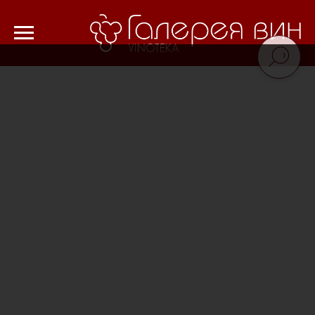
Verification: 8cf1da18521ad226