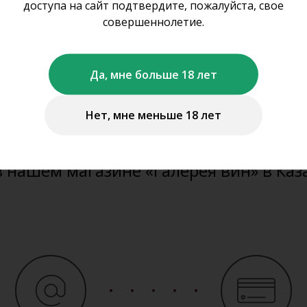
оформить заказ на с
доступа на сайт подтвердите, пожалуйста, свое
совершеннолетие.
не осуществляем дистанционную про
Да, мне больше 18 лет
ставку алкогольной и табачной проду
Нет, мне меньше 18 лет
можете забронировать представленну
те продукцию
www.gal-vin.ru
и приобр
в нашем магазине «Галерея вин» в Каз