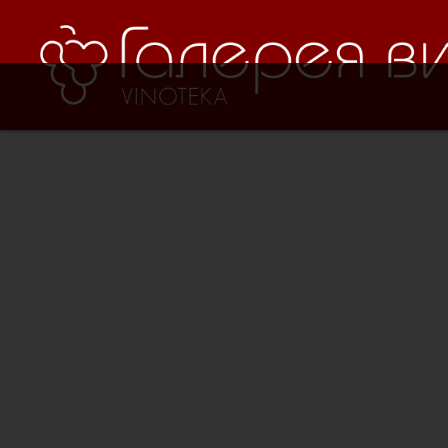
Verification: 8cf1da18521ad226