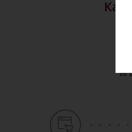
Как 
Мы 
и до
Вы 
сай
её 