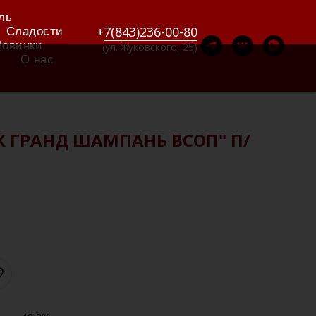
ль
+
7(843)236-00-80
Сладости
Новинки
(ул. Жуковского, 25)
О нас
К ГРАНД ШАМПАНЬ ВСОП" П/