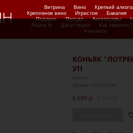
Витрина
Вино
Крепкий алкого
Крепленое вино
Игристое
Бакалея
Подарки
Посуда
Аксессуары
Акции %
Дегустации
Как заказать?
Контакты
КОНЬЯК "ЛОТРЕ
УП
Lautrec
Артикул:
ЕЛ-00003185
р.
р.
6 699
8 930
Нет в наличии