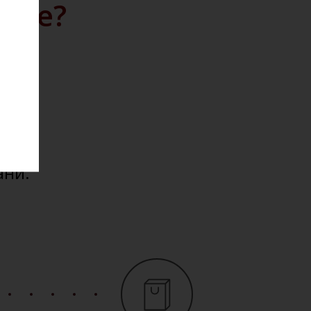
айте?
дажу
кции.
ю на
ести
ани.