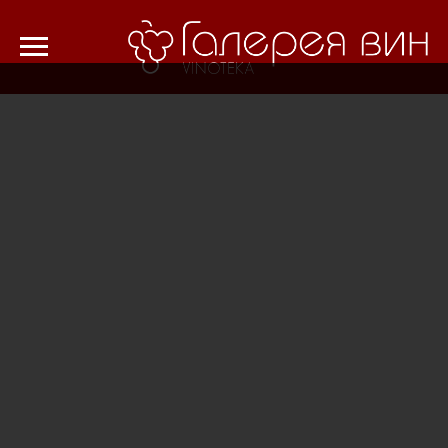
Verification: 8cf1da18521ad226