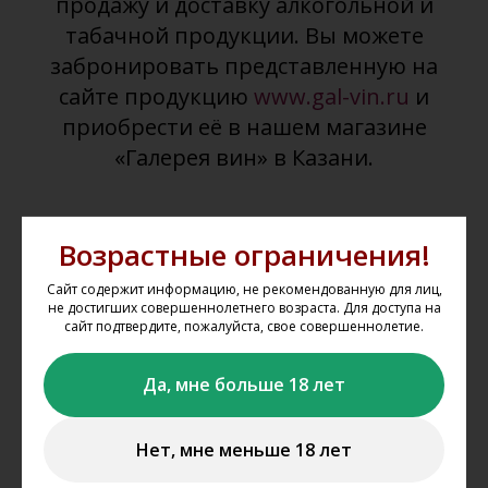
продажу и доставку алкогольной и
табачной продукции. Вы можете
забронировать представленную на
сайте продукцию
www.gal-vin.ru
и
приобрести её в нашем магазине
«Галерея вин» в Казани.
Возрастные ограничения!
Сайт содержит информацию, не рекомендованную для лиц,
не достигших совершеннолетнего возраста. Для доступа на
сайт подтвердите, пожалуйста, свое совершеннолетие.
Выбрать товар из каталога
Да, мне больше 18 лет
Выбирайте понравившиеся товары в каталоге сайта,
добавляйте их в корзину, укажите один из магазинов, из
Нет, мне меньше 18 лет
которого вы планируете забрать свой заказ.