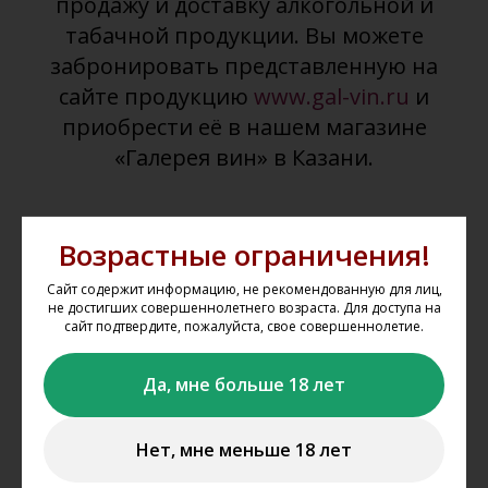
продажу и доставку алкогольной и
табачной продукции. Вы можете
забронировать представленную на
сайте продукцию
www.gal-vin.ru
и
приобрести её в нашем магазине
«Галерея вин» в Казани.
Возрастные ограничения!
Сайт содержит информацию, не рекомендованную для лиц,
не достигших совершеннолетнего возраста. Для доступа на
сайт подтвердите, пожалуйста, свое совершеннолетие.
Выбрать товар из каталога
Да, мне больше 18 лет
Выбирайте понравившиеся товары в каталоге сайта,
добавляйте их в корзину, укажите один из магазинов, из
Нет, мне меньше 18 лет
которого вы планируете забрать свой заказ.