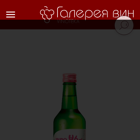
Verification: 8cf1da18521ad226