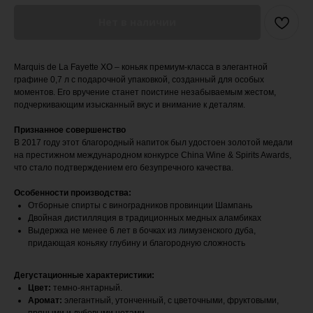
Нет в наличии
Marquis de La Fayette XO – коньяк премиум-класса в элегантной
графине 0,7 л с подарочной упаковкой, созданный для особых
моментов. Его вручение станет поистине незабываемым жестом,
подчеркивающим изысканный вкус и внимание к деталям.
Признанное совершенство
В 2017 году этот благородный напиток был удостоен золотой медали
на престижном международном конкурсе China Wine & Spirits Awards,
что стало подтверждением его безупречного качества.
Особенности производства:
Отборные спирты с виноградников провинции Шампань
Двойная дистилляция в традиционных медных аламбиках
Выдержка не менее 6 лет в бочках из лимузенского дуба,
придающая коньяку глубину и благородную сложность
Дегустационные характеристики:
Цвет:
темно-янтарный.
Аромат:
элегантный, утонченный, с цветочными, фруктовыми,