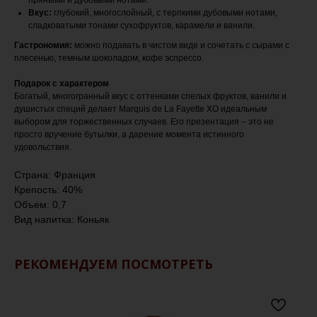
пряными и дубовыми нотами.
Вкус:
глубокий, многослойный, с терпкими дубовыми нотами,
сладковатыми тонами сухофруктов, карамели и ванили.
Гастрономия:
можно подавать в чистом виде и сочетать с сырами с
плесенью, темным шоколадом, кофе эспрессо.
Подарок с характером
Богатый, многогранный вкус с оттенками спелых фруктов, ванили и
душистых специй делает Marquis de La Fayette XO идеальным
выбором для торжественных случаев. Его презентация – это не
просто вручение бутылки, а дарение момента истинного
удовольствия.
Страна: Франция
Крепость: 40%
Объем: 0,7
Вид напитка: Коньяк
РЕКОМЕНДУЕМ ПОСМОТРЕТЬ