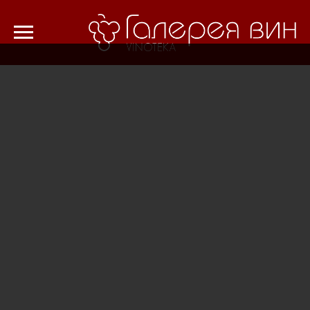
Verification: 8cf1da18521ad226