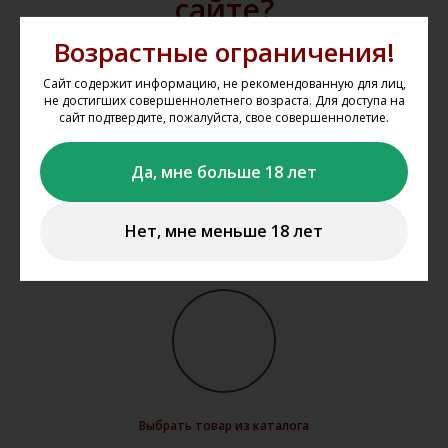
сайте?
Возрастные ограничения!
Мы не осуществляем дистанционную
Сайт содержит информацию, не рекомендованную для лиц,
продажу и доставку алкогольной и
не достигших совершеннолетнего возраста. Для доступа на
табачной продукции. Вы можете
сайт подтвердите, пожалуйста, свое совершеннолетие.
забронировать представленную на
сайте продукцию
www.gal-vin.ru
и
Да, мне больше 18 лет
приобрести её в нашем магазине
«Галерея вин» в Казани.
Нет, мне меньше 18 лет
Выбрать товар из каталога