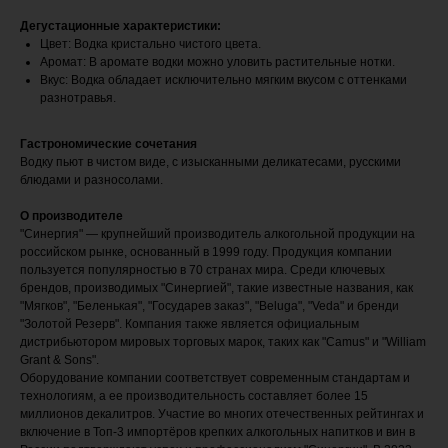
Дегустационные характеристики:
Цвет: Водка кристально чистого цвета.
Аромат: В аромате водки можно уловить растительные нотки.
Вкус: Водка обладает исключительно мягким вкусом с оттенками
разнотравья.
Гастрономические сочетания
Водку пьют в чистом виде, с изысканными деликатесами, русскими
блюдами и разносолами.
О производителе
"Синергия" — крупнейший производитель алкогольной продукции на
российском рынке, основанный в 1999 году. Продукция компании
пользуется популярностью в 70 странах мира. Среди ключевых
брендов, производимых "Синергией", такие известные названия, как
"Мягков", "Беленькая", "Государев заказ", "Beluga", "Veda" и бренди
"Золотой Резерв". Компания также является официальным
дистрибьютором мировых торговых марок, таких как "Camus" и "William
Grant & Sons".
Оборудование компании соответствует современным стандартам и
технологиям, а ее производительность составляет более 15
миллионов декалитров. Участие во многих отечественных рейтингах и
включение в Топ-3 импортёров крепких алкогольных напитков и вин в