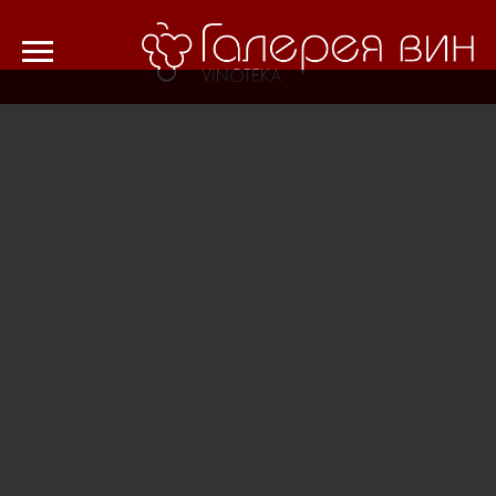
Verification: 8cf1da18521ad226