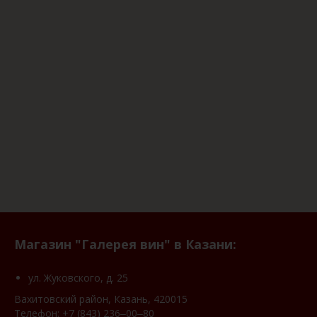
Магазин "Галерея вин" в Казани:
ул. Жуковского, д. 25
Вахитовский район, Казань, 420015
Телефон:
+7 (843) 236‒00‒80