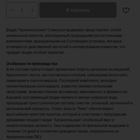
В корзину
Водка "Архангельская" Северная выдержка представляет собой
уникальный напиток, обогащенный природными растительными
компонентами, выращенными на Соловецких островах, которые
отличаются девственной чистотой и неповторимым климатом, что
придает водке особый характер.
Особенности производства
В ее составе присутствуют ароматные спирты цетрарии исландской,
брусничного листа, настои овсяных хлопьев, сабельника болотного,
ламинарии и пантов марала. Последний компонент, молодые
неокостеневшие рога марала, известен своими полезными
свойствами, включая обилие витаминов, аминокислот и ферментов.
Базовой составляющей водки является мягкая северная вода,
прошедшая трехступенчатую систему очистки: угольный, катионный и
механический процессы. Спирт класса "Люкс" обеспечивает
высочайшее качество напитка, который в сочетании с природными
добавками придает водке "Архангельская" особенный вкус и
энергетическую ценность. Она подвергается финальной выдержке в
течение 14 дней в столетних доводных чанах, сохраненных на
Архангельском ЛВЗ.