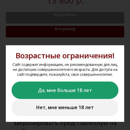
13 800
Подробнее
В корзину
Возрастные ограничения!
Сайт содержит информацию, не рекомендованную для лиц,
не достигших совершеннолетнего возраста. Для доступа на
Как оформить заказ на
сайт подтвердите, пожалуйста, свое совершеннолетие.
сайте?
Да, мне больше 18 лет
Мы не осуществляем дистанционную
продажу и доставку алкогольной и
Нет, мне меньше 18 лет
табачной продукции. Вы можете
забронировать представленную на