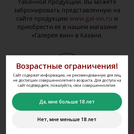
табачной продукции. Вы можете
забронировать представленную на
сайте продукцию
www.gal-vin.ru
и
приобрести её в нашем магазине
«Галерея вин» в Казани.
Возрастные ограничения!
Сайт содержит информацию, не рекомендованную для лиц,
не достигших совершеннолетнего возраста. Для доступа на
сайт подтвердите, пожалуйста, свое совершеннолетие.
Выбрать товар из каталога
Да, мне больше 18 лет
Выбирайте понравившиеся товары в каталоге сайта,
добавляйте их в корзину, укажите один из магазинов, из
которого вы планируете забрать свой заказ.
Нет, мне меньше 18 лет