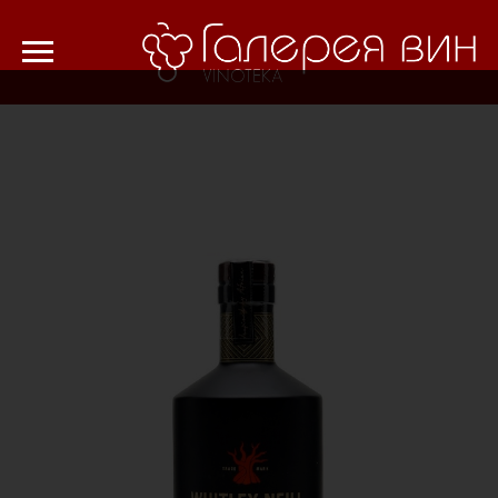
Verification: 8cf1da18521ad226