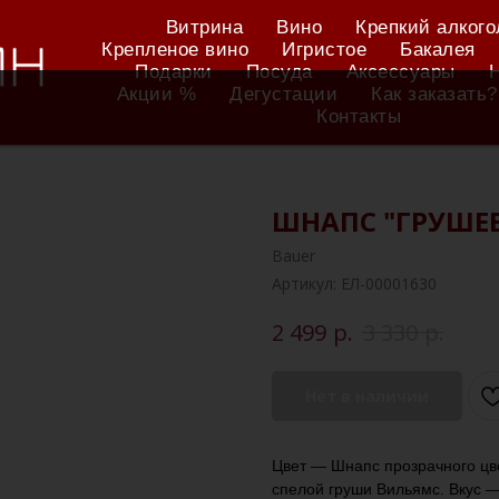
Витрина
Вино
Крепкий алкого
Крепленое вино
Игристое
Бакалея
Подарки
Посуда
Аксессуары
Акции %
Дегустации
Как заказать?
Контакты
ШНАПС "ГРУШЕ
Bauer
Артикул:
ЕЛ-00001630
р.
р.
2 499
3 330
Нет в наличии
Цвет — Шнапс прозрачного ц
спелой груши Вильямс. Вкус 