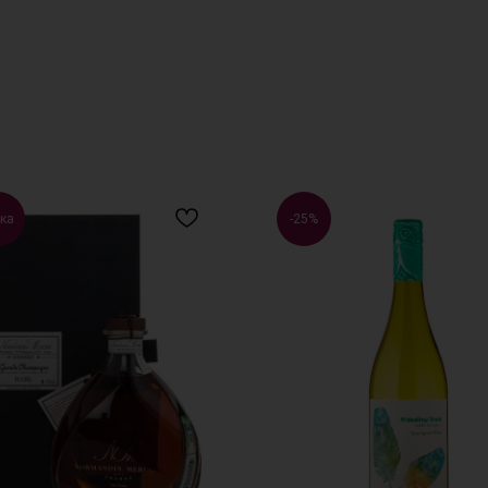
ка
-25%