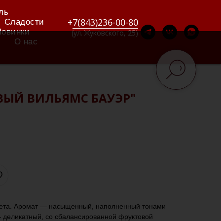
ль
+
7(843)236-00-80
Сладости
Новинки
(ул. Жуковского, 25)
О нас
ВЫЙ ВИЛЬЯМС БАУЭР"
вета. Аромат — насыщенный, наполненный тонами
— деликатный, со сбалансированной фруктовой