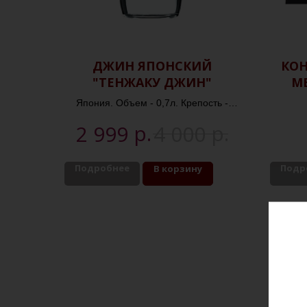
ДЖИН ЯПОНСКИЙ
КОН
"ТЕНЖАКУ ДЖИН"
МЕ
ШАМ
Япония. Объем - 0,7л. Крепость -
37,5%
р.
р.
2 999
4 000
Подробнее
Подр
В корзину