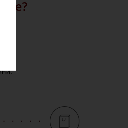
айте?
дажу
кции.
ю на
ести
ани.