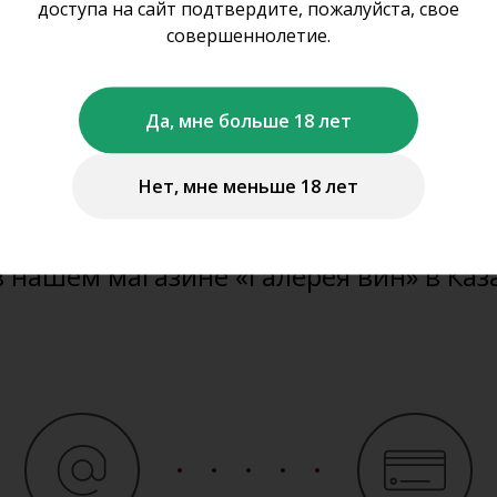
оформить заказ на с
доступа на сайт подтвердите, пожалуйста, свое
совершеннолетие.
не осуществляем дистанционную про
Да, мне больше 18 лет
ставку алкогольной и табачной проду
Нет, мне меньше 18 лет
можете забронировать представленну
те продукцию
www.gal-vin.ru
и приобр
в нашем магазине «Галерея вин» в Каз