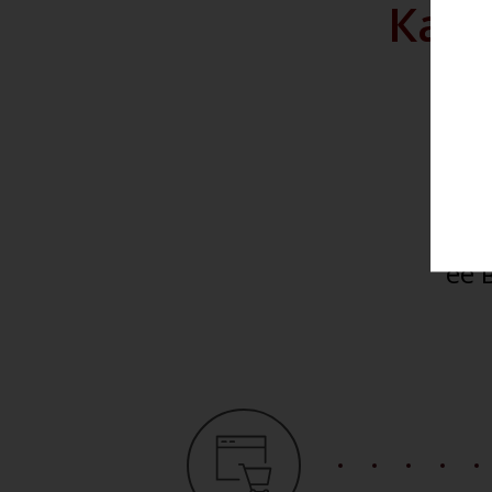
Как 
Мы 
и до
Вы 
сай
её 