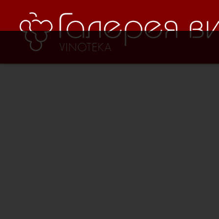
Verification: 8cf1da18521ad226