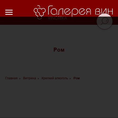
Verification: 8cf1da18521ad226
Ром
Главная
»
Витрина
»
Крепкий алкоголь
»
Ром