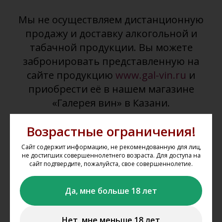
Мы не осуществляем дистанционную
продажу и доставку алкогольной и
табачной продукции. Вы можете
забронировать представленную на
сайте продукцию
www.gal-vin.ru
и
приобрести её в нашем магазине
«Галерея вин» в Казани.
Возрастные ограничения!
Сайт содержит информацию, не рекомендованную для лиц,
не достигших совершеннолетнего возраста. Для доступа на
сайт подтвердите, пожалуйста, свое совершеннолетие.
Да, мне больше 18 лет
Выбрать товар из каталога
Выбирайте понравившиеся товары в каталоге сайта,
Нет, мне меньше 18 лет