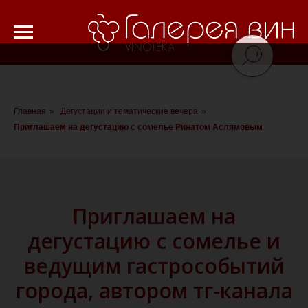
Verification: 8cf1da18521ad226
Главная
»
Дегустации и тематические вечера
»
Приглашаем на дегустацию с сомелье Ринатом Аслямовым
Приглашаем на
дегустацию с сомелье и
ведущим гастрособытий
города, автором тг-канала