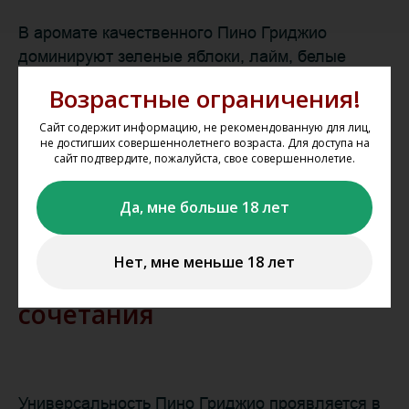
В аромате качественного Пино Гриджио
доминируют зеленые яблоки, лайм, белые
цветы и медовые нотки. При выдержке могут
Возрастные ограничения!
проявляться минеральные тона,
напоминающие мокрый камень или морскую
Сайт содержит информацию, не рекомендованную для лиц,
не достигших совершеннолетнего возраста. Для доступа на
соль. Вкус отличается элегантной свежестью,
сайт подтвердите, пожалуйста, свое совершеннолетие.
умеренной кислотностью и деликатной
текстурой. Финиш обычно средней длины с
Да, мне больше 18 лет
фруктово-цитрусовым послевкусием.
Нет, мне меньше 18 лет
Гастрономические
сочетания
Универсальность Пино Гриджио проявляется в