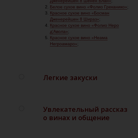
Дженерейшен 8 Шенен Блан»
;
Белое сухое вино «Фолио Греканико»
;
Красное сухое вино «Босман
Дженерейшен 8 Шираз»
;
Красное сухое вино «Фолио Неро
д'Авола»
;
Красное сухое вино «Неама
Негроамаро»
;
Легкие закуски
Увлекательный рассказ
о винах и общение