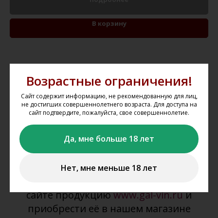
В корзину
Возрастные ограничения!
Как оформить заказ на
Сайт содержит информацию, не рекомендованную для лиц,
не достигших совершеннолетнего возраста. Для доступа на
сайте?
сайт подтвердите, пожалуйста, свое совершеннолетие.
Да, мне больше 18 лет
Мы не осуществляем дистанционную
продажу и доставку алкогольной и
табачной продукции. Вы можете
Нет, мне меньше 18 лет
забронировать представленную на
сайте продукцию
www.gal-vin.ru
и
приобрести её в нашем магазине