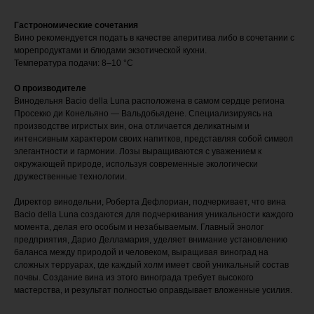
Гастрономические сочетания
Вино рекомендуется подать в качестве аперитива либо в сочетании с
морепродуктами и блюдами экзотической кухни.
Температура подачи: 8–10 °С
О производителе
Винодельня Bacio della Luna расположена в самом сердце региона
Просекко ди Конельяно — Вальдобьядене. Специализируясь на
производстве игристых вин, она отличается деликатным и
интенсивным характером своих напитков, представляя собой символ
элегантности и гармонии. Лозы выращиваются с уважением к
окружающей природе, используя современные экологически
дружественные технологии.
Директор винодельни, Роберта Дефлориан, подчеркивает, что вина
Bacio della Luna создаются для подчеркивания уникальности каждого
момента, делая его особым и незабываемым. Главный энолог
предприятия, Дарио Делламария, уделяет внимание установлению
баланса между природой и человеком, выращивая виноград на
сложных терруарах, где каждый холм имеет свой уникальный состав
почвы. Создание вина из этого винограда требует высокого
мастерства, и результат полностью оправдывает вложенные усилия.