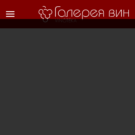
Verification: 8cf1da18521ad226