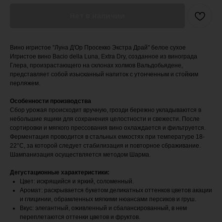
Нет в наличии
Вино игристое "Луна Д'Ор Просекко Экстра Драй" белое сухое
Игристое вино Bacio della Luna, Extra Dry, созданное из винограда
Глера, произрастающего на склонах холмов Вальдобьядене,
представляет собой изысканный напиток с утонченным и стойким
перляжем.
Особенности производства
Сбор урожая происходит вручную, грозди бережно укладываются в
небольшие ящики для сохранения целостности и свежести. После
сортировки и мягкого прессования вино охлаждается и фильтруется.
Ферментация проводится в стальных емкостях при температуре 18-
22°С, за которой следует стабилизация и повторное сбраживание.
Шампанизация осуществляется методом Шарма.
Дегустационные характеристики:
Цвет: искрящийся и яркий, соломенный.
Аромат: раскрывается букетом деликатных оттенков цветов акации
и глицинии, обрамленных мягкими нюансами персиков и груш.
Вкус: элегантный, оживленный и сбалансированный, в нем
переплетаются оттенки цветов и фруктов.