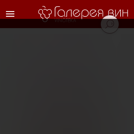
Verification: 8cf1da18521ad226