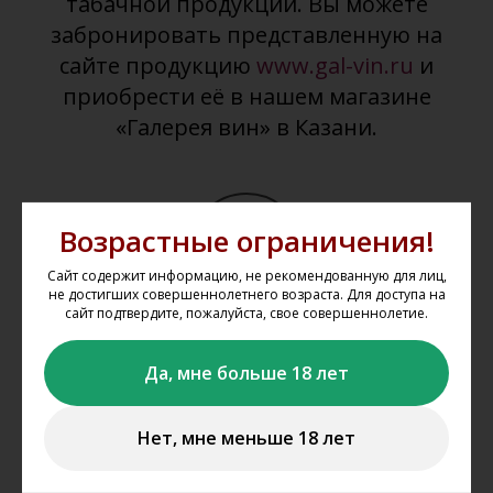
табачной продукции. Вы можете
забронировать представленную на
сайте продукцию
www.gal-vin.ru
и
приобрести её в нашем магазине
«Галерея вин» в Казани.
Возрастные ограничения!
Сайт содержит информацию, не рекомендованную для лиц,
не достигших совершеннолетнего возраста. Для доступа на
сайт подтвердите, пожалуйста, свое совершеннолетие.
Выбрать товар из каталога
Да, мне больше 18 лет
Выбирайте понравившиеся товары в каталоге сайта,
добавляйте их в корзину, укажите один из магазинов, из
которого вы планируете забрать свой заказ.
Нет, мне меньше 18 лет