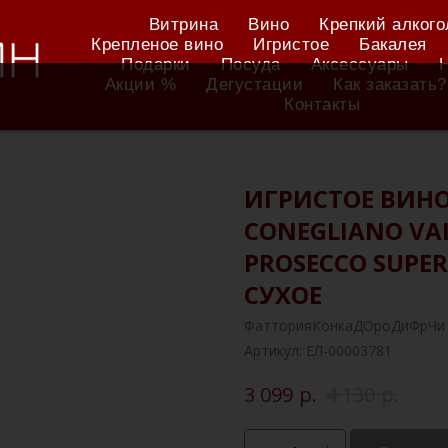
Витрина
Вино
Крепкий алкого
Крепленое вино
Игристое
Бакалея
Подарки
Посуда
Аксессуары
Акции %
Дегустации
Как заказать?
Контакты
ИГРИСТОЕ ВИНО 
CONEGLIANO VA
PROSECCO SUPER
СУХОЕ
ФатторияКонкаДОроДиФрЧи
Артикул:
ЕЛ-00003781
р.
р.
3 099
4 130