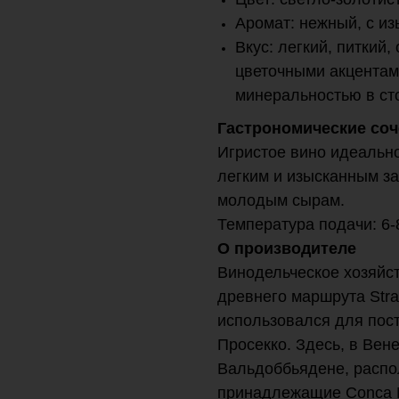
Аромат: нежный, с и
Вкус: легкий, питкий
цветочными акцентам
минеральностью в ст
Гастрономические соч
Игристое вино идеально
легким и изысканным за
молодым сырам.
Температура подачи: 6-
О производителе
Винодельческое хозяйс
древнего маршрута Stra
использовался для пост
Просекко. Здесь, в Вен
Вальдоббьядене, распо
принадлежащие Conca D