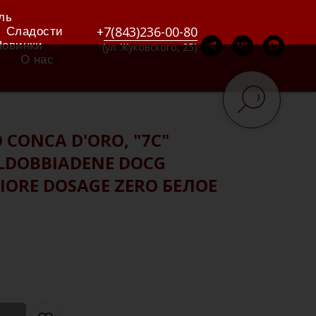
ль
+
7(843)236-00-80
Сладости
Новинки
(ул. Жуковского, 25)
О нас
CONCA D'ORO, "7C"
LDOBBIADENE DOCG
IORE DOSAGE ZERO БЕЛОЕ