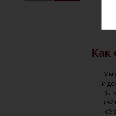
Как 
Мы 
и до
Вы 
сай
её 