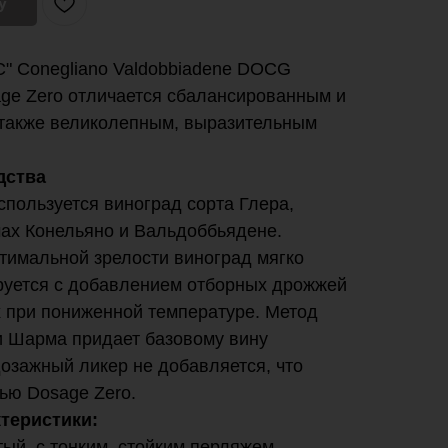
у
C" Conegliano Valdobbiadene DOCG
age Zero отличается сбалансированным и
 также великолепным, выразительным
дства
спользуется виноград сорта Глера,
ах Конельяно и Вальдоббьядене.
тимальной зрелости виноград мягко
руется с добавлением отборных дрожжей
х при пониженной температуре. Метод
 Шарма придает базовому вину
 дозажный ликер не добавляется, что
ью Dosage Zero.
теристики:
тый, с тонким, стойким перляжем.