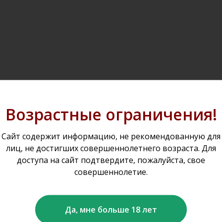
Возрастные ограничения!
Сайт содержит информацию, не рекомендованную для
СКИ ИРЛАНДСКИЙ
КРАСНОЕ СУХОЕ В
лиц, не достигших совершеннолетнего возраста. Для
УПАЖИРОВАННЫЙ
"ПЭДЛБОРД СЕЛЛ
доступа на сайт подтвердите, пожалуйста, свое
"ПОУГС"
КАБЕРНЕ СОВИНЬ
ия. Объем - 0,7л. Крепость -
США. Красное сухое. Объем 
совершеннолетие.
40,0%
Крепость - 13,5%
р.
р.
р.
999
2 670
1 049
1 40
Да, мне больше 18 лет
обнее
Подробнее
В корзину
В корзину