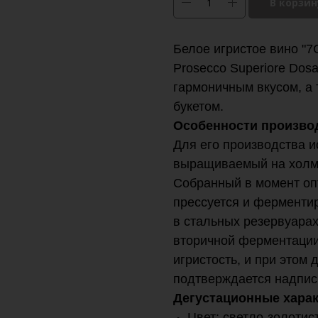
В корзин
Белое игристое вино "7
Prosecco Superiore Dos
гармоничным вкусом, а
букетом.
Особенности произво
Для его производства и
выращиваемый на холм
Собранный в момент оп
прессуется и ферменти
в стальных резервуара
вторичной ферментации
игристость, и при этом
подтверждается надпис
Дегустационные харак
Цвет: светло-золотис