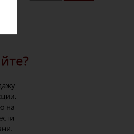
айте?
дажу
кции.
ю на
ести
ани.