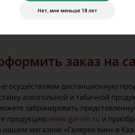
Нет, мне меньше 18 лет
оформить заказ на с
не осуществляем дистанционную про
ставку алкогольной и табачной проду
можете забронировать представленну
те продукцию
www.gal-vin.ru
и приобр
в нашем магазине «Галерея вин» в Каз