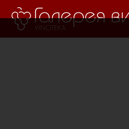
Verification: 8cf1da18521ad226