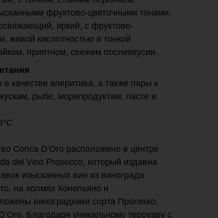
зысканными фруктово-цветочными тонами.
, освежающий, яркий, с фруктово-
и, живой кислотностью и тонкой
ойком, приятном, свежем послевкусии.
етания
 в качестве аперитива, а также пары к
кускам, рыбе, морепродуктам, пасте и
8°C
тво Conca D’Oro расположено в центре
da del Vino Prosecco, который издавна
авок изысканных вин из винограда
ето, на холмах Конельяно и
ложены виноградники сорта Просекко,
’Oro. Благодаря уникальному терруару с