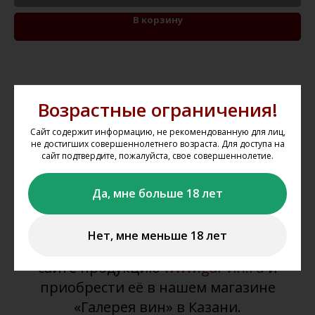
В корзину
Возрастные ограничения!
Как оформить заказ на
Сайт содержит информацию, не рекомендованную для лиц,
не достигших совершеннолетнего возраста. Для доступа на
сайте?
сайт подтвердите, пожалуйста, свое совершеннолетие.
Мы не осуществляем дистанционную
Да, мне больше 18 лет
продажу и доставку алкогольной и
табачной продукции. Вы можете
Нет, мне меньше 18 лет
забронировать представленную на
сайте продукцию
www.gal-vin.ru
и
приобрести её в нашем магазине
«Галерея вин» в Казани.