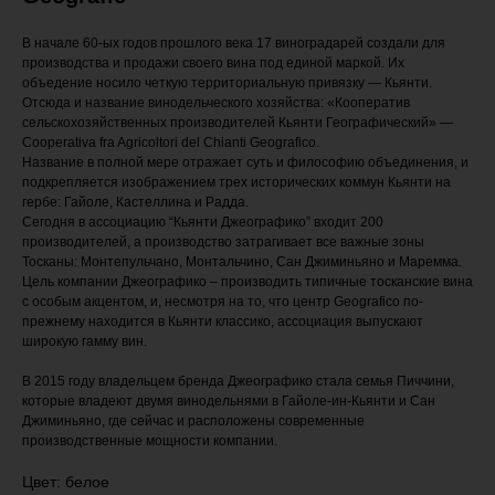
В начале 60-ых годов прошлого века 17 виноградарей создали для
производства и продажи своего вина под единой маркой. Их
объедение носило четкую территориальную привязку — Кьянти.
Отсюда и название винодельческого хозяйства: «Кооператив
сельскохозяйственных производителей Кьянти Географический» —
Cooperativa fra Agricoltori del Chianti Geografico.
Название в полной мере отражает суть и философию объединения, и
подкрепляется изображением трех исторических коммун Кьянти на
гербе: Гайоле, Кастеллина и Радда.
Сегодня в ассоциацию “Кьянти Джеографико” входит 200
производителей, а производство затрагивает все важные зоны
Тосканы: Монтепульчано, Монтальчино, Сан Джиминьяно и Маремма.
Цель компании Джеографико – производить типичные тосканские вина
с особым акцентом, и, несмотря на то, что центр Geografico по-
прежнему находится в Кьянти классико, ассоциация выпускают
широкую гамму вин.
В 2015 году владельцем бренда Джеографико стала семья Пиччини,
которые владеют двумя винодельнями в Гайоле-ин-Кьянти и Сан
Джиминьяно, где сейчас и расположены современные
производственные мощности компании.
Цвет: белое