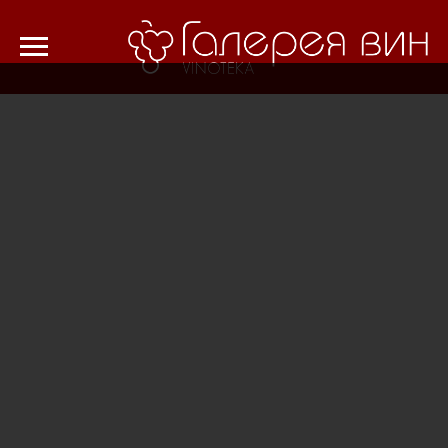
Verification: 8cf1da18521ad226