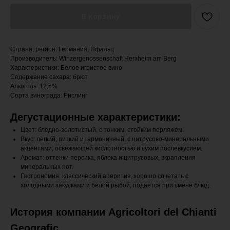
В корзину
Страна, регион: Германия, Пфальц
Производитель: Winzergenossenschaft Herxheim am Berg
Характеристики: Белое игристое вино
Содержание сахара: брют
Алкоголь: 12,5%
Сорта винограда: Рислинг
Дегустационные характеристики:
Цвет: бледно-золотистый, с тонким, стойким перляжем.
Вкус: легкий, питкий и гармоничный, с цитрусово-минеральными
акцентами, освежающей кислотностью и сухим послевкусием.
Аромат: оттенки персика, яблока и цитрусовых, вкрапления
минеральных нот.
Гастрономия: классический аперитив, хорошо сочетать с
холодными закусками и белой рыбой, подается при смене блюд.
История компании Agricoltori del Chianti
Geografic