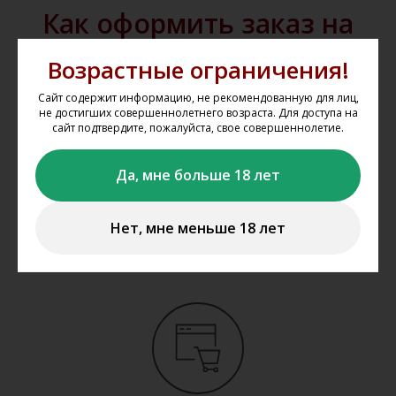
Как оформить заказ на
сайте?
Возрастные ограничения!
Мы не осуществляем дистанционную
Сайт содержит информацию, не рекомендованную для лиц,
не достигших совершеннолетнего возраста. Для доступа на
продажу и доставку алкогольной и
сайт подтвердите, пожалуйста, свое совершеннолетие.
табачной продукции. Вы можете
забронировать представленную на
Да, мне больше 18 лет
сайте продукцию
www.gal-vin.ru
и
приобрести её в нашем магазине
Нет, мне меньше 18 лет
«Галерея вин» в Казани.