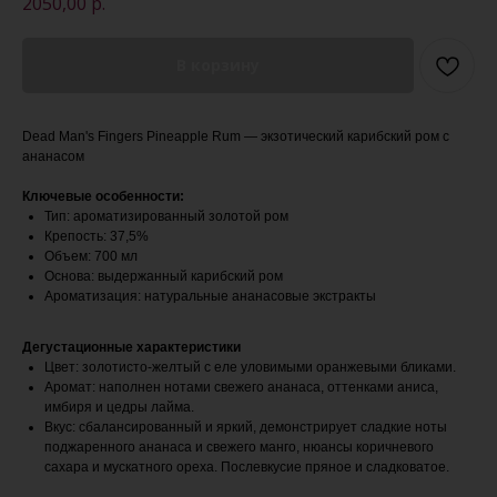
2050,00
р.
В корзину
Dead Man's Fingers Pineapple Rum — экзотический карибский ром с
ананасом
Ключевые особенности:
Тип: ароматизированный золотой ром
Крепость: 37,5%
Объем: 700 мл
Основа: выдержанный карибский ром
Ароматизация: натуральные ананасовые экстракты
Дегустационные характеристики
Цвет: золотисто-желтый с еле уловимыми оранжевыми бликами.
Аромат: наполнен нотами свежего ананаса, оттенками аниса,
имбиря и цедры лайма.
Вкус: сбалансированный и яркий, демонстрирует сладкие ноты
поджаренного ананаса и свежего манго, нюансы коричневого
сахара и мускатного ореха. Послевкусие пряное и сладковатое.