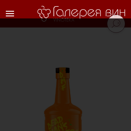
Verification: 8cf1da18521ad226